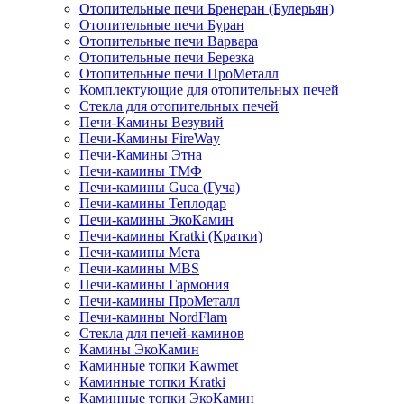
Отопительные печи Бренеран (Булерьян)
Отопительные печи Буран
Отопительные печи Варвара
Отопительные печи Березка
Отопительные печи ПроМеталл
Комплектующие для отопительных печей
Стекла для отопительных печей
Печи-Камины Везувий
Печи-Камины FireWay
Печи-Камины Этна
Печи-камины ТМФ
Печи-камины Guca (Гуча)
Печи-камины Теплодар
Печи-камины ЭкоКамин
Печи-камины Kratki (Кратки)
Печи-камины Мета
Печи-камины MBS
Печи-камины Гармония
Печи-камины ПроМеталл
Печи-камины NordFlam
Стекла для печей-каминов
Камины ЭкоКамин
Каминные топки Kawmet
Каминные топки Kratki
Каминные топки ЭкоКамин