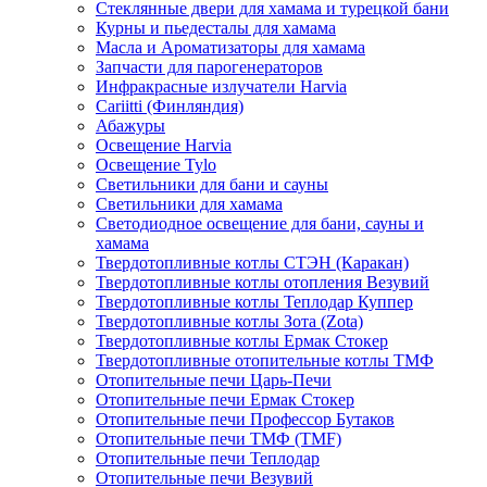
Стеклянные двери для хамама и турецкой бани
Курны и пьедесталы для хамама
Масла и Ароматизаторы для хамама
Запчасти для парогенераторов
Инфракрасные излучатели Harvia
Cariitti (Финляндия)
Абажуры
Освещение Harvia
Освещение Tylo
Светильники для бани и сауны
Светильники для хамама
Светодиодное освещение для бани, сауны и
хамама
Твердотопливные котлы СТЭН (Каракан)
Твердотопливные котлы отопления Везувий
Твердотопливные котлы Теплодар Куппер
Твердотопливные котлы Зота (Zota)
Твердотопливные котлы Ермак Стокер
Твердотопливные отопительные котлы ТМФ
Отопительные печи Царь-Печи
Отопительные печи Ермак Стокер
Отопительные печи Профессор Бутаков
Отопительные печи ТМФ (TMF)
Отопительные печи Теплодар
Отопительные печи Везувий