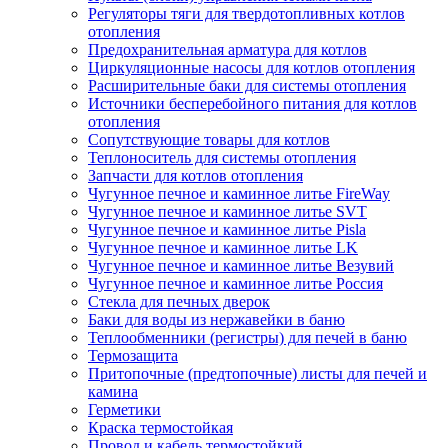
Регуляторы тяги для твердотопливных котлов
отопления
Предохранительная арматура для котлов
Циркуляционные насосы для котлов отопления
Расширительные баки для системы отопления
Источники бесперебойного питания для котлов
отопления
Сопутствующие товары для котлов
Теплоноситель для системы отопления
Запчасти для котлов отопления
Чугунное печное и каминное литье FireWay
Чугунное печное и каминное литье SVT
Чугунное печное и каминное литье Pisla
Чугунное печное и каминное литье LK
Чугунное печное и каминное литье Везувий
Чугунное печное и каминное литье Россия
Стекла для печных дверок
Баки для воды из нержавейки в баню
Теплообменники (регистры) для печей в баню
Термозащита
Притопочные (предтопочные) листы для печей и
камина
Герметики
Краска термостойкая
Провод и кабель термостойкий