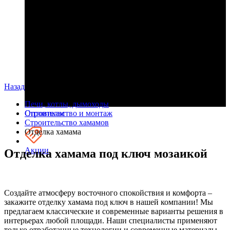
Назад
Печи, котлы, дымоходы
Оптовикам
Строительство и монтаж
Строительство хамамов
Отделка хамама
Акции
Отделка хамама под ключ мозаикой
Создайте атмосферу восточного спокойствия и комфорта –
закажите отделку хамама под ключ в нашей компании! Мы
предлагаем классические и современные варианты решения в
интерьерах любой площади. Наши специалисты применяют
только отработанные технологии и современные материалы,