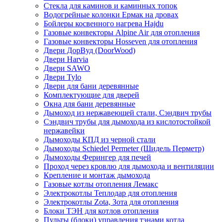
Стекла для каминов и каминных топок
Водогрейные колонки Ермак на дровах
Бойлеры косвенного нагрева Hajdu
Газовые конвекторы Alpine Air для отопления
Газовые конвекторы Hosseven для отопления
Двери ДорВуд (DoorWood)
Двери Harvia
Двери SAWO
Двери Tylo
Двери для бани деревянные
Комплектующие для дверей
Окна для бани деревянные
Дымоход из нержавеющей стали, Сэндвич трубы
Сэндвич трубы для дымохода из кислотостойкой
нержавейки
Дымоходы КПД из черной стали
Дымоходы Schiedel Permeter (Шидель Перметр)
Дымоходы Ферингер для печей
Проход через кровлю для дымохода и вентиляции
Крепление и монтаж дымохода
Газовые котлы отопления Лемакс
Электрокотлы Теплодар для отопления
Электрокотлы Zota, Зота для отопления
Блоки ТЭН для котлов отопления
Пульты (блоки) управления тэнами котла