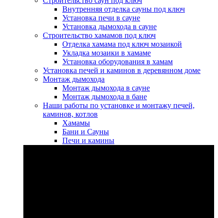
Строительство саун под ключ
Внутренняя отделка сауны под ключ
Установка печи в сауне
Установка дымохода в сауне
Строительство хамамов под ключ
Отделка хамама под ключ мозаикой
Укладка мозаики в хамаме
Установка оборудования в хамам
Установка печей и каминов в деревянном доме
Монтаж дымохода
Монтаж дымохода в сауне
Монтаж дымохода в бане
Наши работы по установке и монтажу печей,
каминов, котлов
Хамамы
Бани и Сауны
Печи и камины