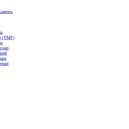
камень
ia
Ф (TMF)
ак
одар
вий
ара
еран