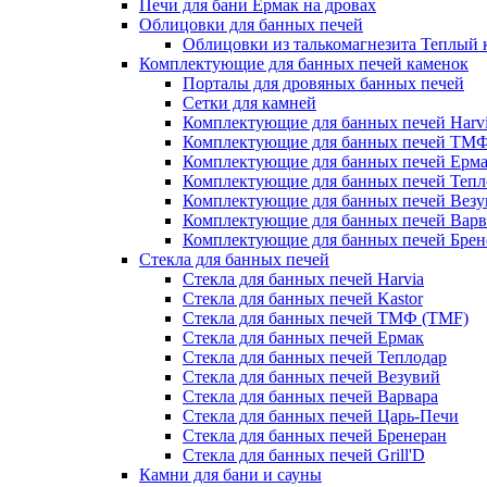
Печи для бани Ермак на дровах
Облицовки для банных печей
Облицовки из талькомагнезита Теплый 
Комплектующие для банных печей каменок
Порталы для дровяных банных печей
Сетки для камней
Комплектующие для банных печей Harv
Комплектующие для банных печей ТМ
Комплектующие для банных печей Ерм
Комплектующие для банных печей Тепл
Комплектующие для банных печей Везу
Комплектующие для банных печей Варв
Комплектующие для банных печей Брен
Стекла для банных печей
Стекла для банных печей Harvia
Стекла для банных печей Kastor
Стекла для банных печей ТМФ (TMF)
Стекла для банных печей Ермак
Стекла для банных печей Теплодар
Стекла для банных печей Везувий
Стекла для банных печей Варвара
Стекла для банных печей Царь-Печи
Стекла для банных печей Бренеран
Стекла для банных печей Grill'D
Камни для бани и сауны