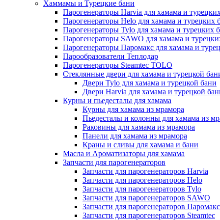
Хаммамы и Турецкие бани
Парогенераторы Harvia для хамама и турецких
Парогенераторы Helo для хамама и турецких 
Парогенераторы Tylo для хамама и турецких 
Парогенераторы SAWO для хамама и турецки
Парогенераторы Паромакс для хамама и туре
Парообразователи Теплодар
Парогенераторы Steamtec TOLO
Стеклянные двери для хамама и турецкой бан
Двери Tylo для хамама и турецкой бани
Двери Harvia для хамама и турецкой бан
Курны и пьедесталы для хамама
Курны для хамама из мрамора
Пьедесталы и колонны для хамама из м
Раковины для хамама из мрамора
Панели для хамама из мрамора
Краны и сливы для хамама и бани
Масла и Ароматизаторы для хамама
Запчасти для парогенераторов
Запчасти для парогенераторов Harvia
Запчасти для парогенераторов Helo
Запчасти для парогенераторов Tylo
Запчасти для парогенераторов SAWO
Запчасти для парогенераторов Паромакс
Запчасти для парогенераторов Steamtec