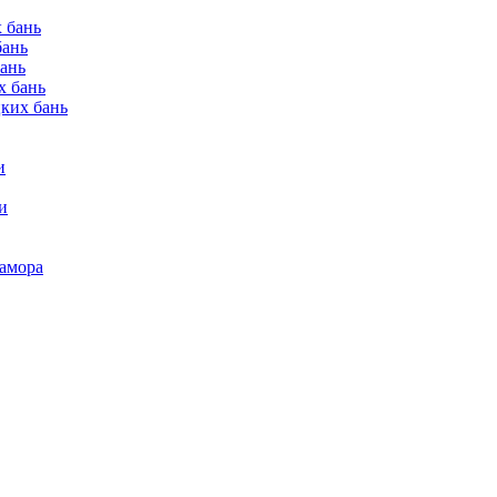
 бань
бань
бань
х бань
цких бань
и
и
рамора