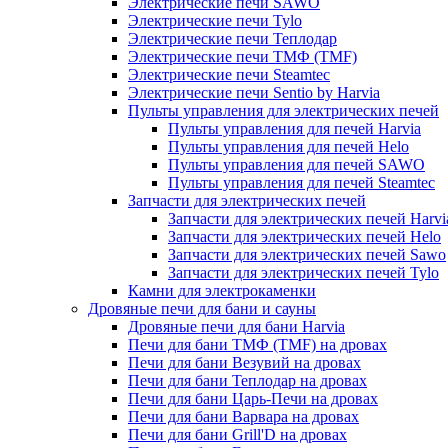
Электрические печи SAWO
Электрические печи Tylo
Электрические печи Теплодар
Электрические печи ТМФ (TMF)
Электрические печи Steamtec
Электрические печи Sentio by Harvia
Пульты управления для электрических печей
Пульты управления для печей Harvia
Пульты управления для печей Helo
Пульты управления для печей SAWO
Пульты управления для печей Steamtec
Запчасти для электрических печей
Запчасти для электрических печей Harvi
Запчасти для электрических печей Helo
Запчасти для электрических печей Sawo
Запчасти для электрических печей Tylo
Камни для электрокаменки
Дровяные печи для бани и сауны
Дровяные печи для бани Harvia
Печи для бани ТМФ (TMF) на дровах
Печи для бани Везувий на дровах
Печи для бани Теплодар на дровах
Печи для бани Царь-Печи на дровах
Печи для бани Варвара на дровах
Печи для бани Grill'D на дровах