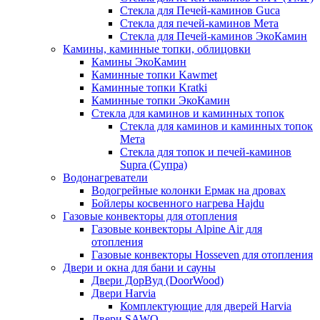
Стекла для Печей-каминов Guca
Стекла для печей-каминов Мета
Стекла для Печей-каминов ЭкоКамин
Камины, каминные топки, облицовки
Камины ЭкоКамин
Каминные топки Kawmet
Каминные топки Kratki
Каминные топки ЭкоКамин
Стекла для каминов и каминных топок
Стекла для каминов и каминных топок
Мета
Стекла для топок и печей-каминов
Supra (Супра)
Водонагреватели
Водогрейные колонки Ермак на дровах
Бойлеры косвенного нагрева Hajdu
Газовые конвекторы для отопления
Газовые конвекторы Alpine Air для
отопления
Газовые конвекторы Hosseven для отопления
Двери и окна для бани и сауны
Двери ДорВуд (DoorWood)
Двери Harvia
Комплектующие для дверей Harvia
Двери SAWO