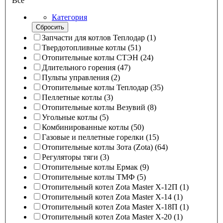
Все
Категория
Сбросить
Запчасти для котлов Теплодар
(
1
)
Твердотопливные котлы
(
51
)
Отопительные котлы СТЭН
(
24
)
Длительного горения
(
47
)
Пульты управления
(
2
)
Отопительные котлы Теплодар
(
35
)
Пеллетные котлы
(
3
)
Отопительные котлы Везувий
(
8
)
Угольные котлы
(
5
)
Комбинированные котлы
(
50
)
Газовые и пеллетные горелки
(
15
)
Отопительные котлы Зота (Zota)
(
64
)
Регуляторы тяги
(
3
)
Отопительные котлы Ермак
(
9
)
Отопительные котлы ТМФ
(
5
)
Отопительный котел Zota Master X-12П
(
1
)
Отопительный котел Zota Master X-14
(
1
)
Отопительный котел Zota Master X-18П
(
1
)
Отопительный котел Zota Master X-20
(
1
)