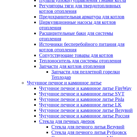
Пульты (блоки) управления тэнами котла
Регуляторы тяги для твердотопливных
котлов отопления
Предохранительная арматура для котлов
Циркуляционные насосы для котлов
отопления
Расширительные баки для системы
отопления
Источники бесперебойного питания для
котлов отопления
Сопутствующие товары для котлов
Теплоноситель для системы отопления
Запчасти для котлов отопления
Запчасти для пеллетной горелки
Теплодар
Чугунное печное и каминное литье
Чугунное печное и каминное литье FireWay
Чугунное печное и каминное литье SVT
Чугунное печное и каминное литье Pisla
Чугунное печное и каминное литье LK
Чугунное печное и каминное литье Везувий
Чугунное печное и каминное литье Россия
Стекла для печных дверок
Стекла для печного литья Везувий
Стекла для печного литья Рубцовск