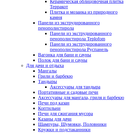
Керамическая облицовочная плитка
Терракот
Плитка и мозаика из природного
камня
Панели из экструдированного
пенополистирола
Панели из экструдированного
пенополистирола Teplofom
Панели из экструдированного
пенополистирола Руспанель
Вагонка для бани и сауны
Полок для бани и сауны
Для дачи и отдыха
Мангалы
Грили и барбекю
Тандыры
Аксессуары для тандыра
Портативные и садовые печи
Аксессуары для мангала, гриля и барбекю
Печи под казан
Коптильни
Печи для сжигания мусора
Казаны для дачи
Шампуры, Шумовки, Половники
Кружки и подстаканники