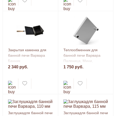
Закрытая каменка для
Теплообменник для
банной печи Варвара
банной печи Варвара
Банник
Паленица, Мини,
Каменка, Каменка Мини,
2 340 руб.
1 750 руб.
Терма каменка мини,
190×190
Заглушкадля банной печи
Заглушкадля банной печи