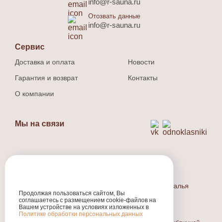
info@r-sauna.ru
Отозвать данные
info@r-sauna.ru
Сервис
Доставка и оплата
Новости
Гарантия и возврат
Контакты
О компании
Мы на связи
Способ оплаты
Наличный и безналичный расчет.
Индивидуальный предприниматель Людина Наталья
Валерьевна
Продолжая пользоваться сайтом, Вы
соглашаетесь с размещением cookie-файлов на
ИНН
:301710573800
Вашем устройстве на условиях изложенных в
ОГРНИП
:324774600318231
Политике обработки персональных данных