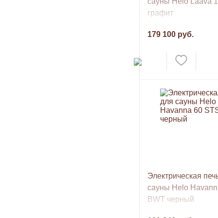
сауны Helo Laava 
графит
179 100 руб.
Электрическая печ
сауны Helo Havann
BWT черный