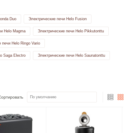
Fonda Duo
Электрические печи Helo Fusion
чи Helo Magma
Электрические печи Helo Pikkutonttu
 печи Helo Ringo Vario
o Saga Electro
Электрические печи Helo Saunatonttu
Сортировать
По умолчанию