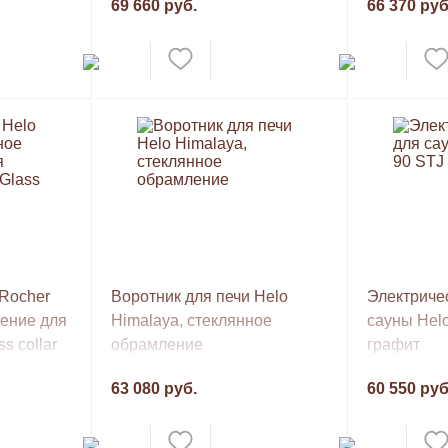
69 660 руб.
66 370 руб
 Rocher
Воротник для печи Helo
Электричес
ение для
Himalaya, стеклянное
сауны Hel
s collar
обрамление
графит
63 080 руб.
60 550 руб