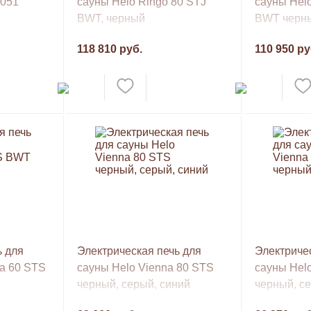
1051
сауны Helo Ringo 80 STJ
сауны Hel
BWT, черный
BWT черн
118 810 руб.
110 950 ру
ь для
Электрическая печь для
Электричес
a 60 STS
сауны Helo Vienna 80 STS
сауны Hel
черный, серый, синий
черный, се