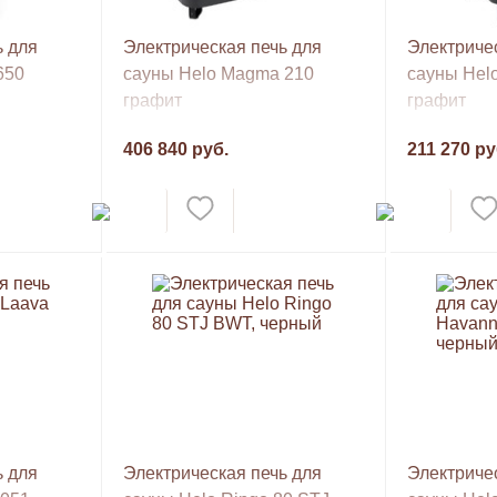
ь для
Электрическая печь для
Электричес
650
сауны Helo Magma 210
сауны Hel
графит
графит
406 840 руб.
211 270 ру
ь для
Электрическая печь для
Электричес