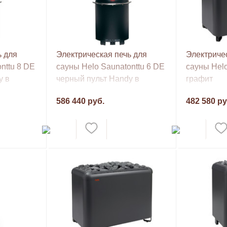
ь для
Электрическая печь для
Электричес
nttu 8 DE
сауны Helo Saunatonttu 6 DE
сауны Hel
y в
черный пульт Handy в
графит
комплекте
586 440 руб.
482 580 ру