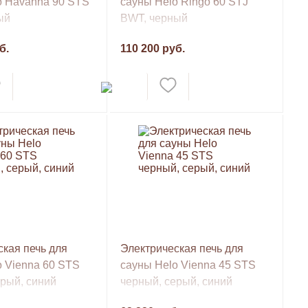
o Havanna 90 STS
сауны Helo Ringo 60 STJ
ый
BWT, черный
б.
110 200 руб.
кая печь для
Электрическая печь для
o Vienna 60 STS
сауны Helo Vienna 45 STS
рый, синий
черный, серый, синий