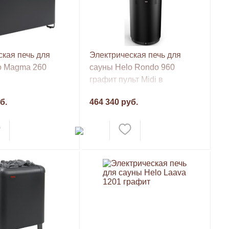
кая печь для
Электрическая печь для
o Magma 260
сауны Helo Rondo 960
графит пульт Midi в
комплекте
б.
464 340 руб.