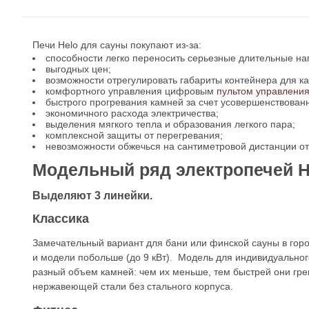
Печи Helo для сауны покупают из-за:
способности легко переносить серьезные длительные наг
выгодных цен;
возможности отрегулировать габариты контейнера для к
комфортного управления цифровым
пультом управлени
быстрого прогревания камней за счет усовершенствован
экономичного расхода электричества;
выделения мягкого тепла и образования легкого пара;
комплексной защиты от перегревания;
невозможности обжечься на сантиметровой дистанции от
Модельный ряд электропечей H
Выделяют 3 линейки.
Классика
Замечательный вариант для бани или финской сауны в горо
и модели побольше (до 9 кВт). Модель для индивидуально
разный объем камней: чем их меньше, тем быстрей они грею
нержавеющей стали без стального корпуса.