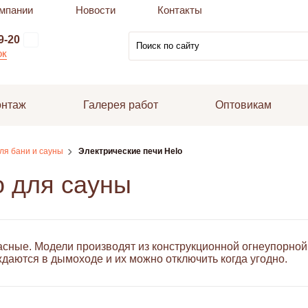
мпании
Новости
Контакты
9-20
ок
онтаж
Галерея работ
Оптовикам
ля бани и сауны
Электрические печи Helo
o для сауны
пасные. Модели производят из конструкционной огнеупорно
уждаются в
дымоходе
и их можно отключить когда угодно.