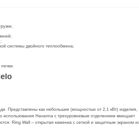
рузки;
амней;
я
;
ной системы двойного теплообмена;
 печки.
elo
де. Представлены как небольшие (мощностью от 2,1 кВт) изделия, 
го использования Havanna c трехуровневым отделением вмещает
тся. Ring Wall – открытая каменка с сеткой и защитным экраном и