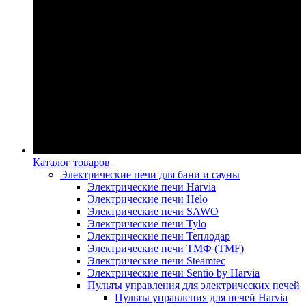
Каталог товаров
Электрические печи для бани и сауны
Электрические печи Harvia
Электрические печи Helo
Электрические печи SAWO
Электрические печи Tylo
Электрические печи Теплодар
Электрические печи ТМФ (TMF)
Электрические печи Steamtec
Электрические печи Sentio by Harvia
Пульты управления для электрических печей
Пульты управления для печей Harvia