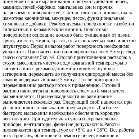
применяется для выравнивания и оштукатуривания печей,
каминов, печей-барбекю, мангальных зон и прочих
нагреваемых поверхностей. Состав: глина каолиновая, пыль
шамотная каолиновая, вяжущее, песок, функциональные
химические добавки. Рекомендуемые поверхности: газобетон,
силикатный и керамический кирпич. Подготовка
поверхности: основание должно быть очищенным от пыли,
грязи, извести, жиров, красок, остатков клеевых масс и ветхой
штукатурки. Перед началом работ поверхность необходимо
увлажнить. При нанесении на поверхность слоем 5 мм расход
смеси составляет 5кг/ м². Способ приготовления раствора: в
сухую смесь влить чистую воду комнатной температуры в
соответствии с рекомендациями по количеству воды
затворения, перемешать до получения однородной массы без
комков выдержать в покое 5 минут. После повторного
перемешивания раствор готов к применению. Готовый
раствор наносится на поверхность слоем до 8 мм и затем
выравнивается. При необходимости выравнивание
выполняется несколько раз. Следующий слой наносится при
условии полного высыхания предыдущего. Для более
быстрого высыхания необходимо обеспечить хорошую
вентиляцию. Принудительная сушка (нагревательные
приборы, вентиляторы, фены) не допускаются. Работы
производятся при температуре от +5°С до + 35°С. Все работы
по устройству, облицовке и ремонту печей, каминов и