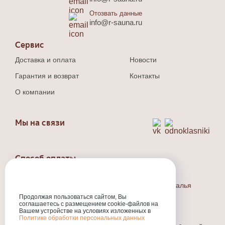
Отозвать данные
info@r-sauna.ru
Сервис
Доставка и оплата
Новости
Гарантия и возврат
Контакты
О компании
Мы на связи
Способ оплаты
Наличный и безналичный расчет.
Индивидуальный предприниматель Людина Наталья
Валерьевна
Продолжая пользоваться сайтом, Вы
ИНН
:301710573800
соглашаетесь с размещением cookie-файлов на
ОГРНИП
Вашем устройстве на условиях изложенных в
:324774600318231
Политике обработки персональных данных