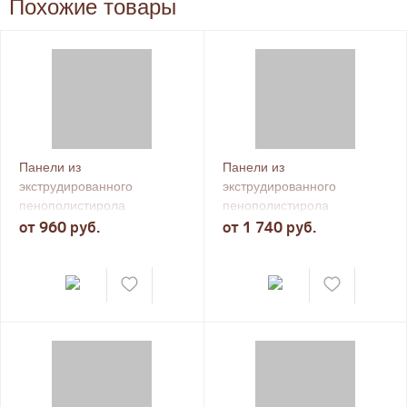
Похожие товары
Панели из
Панели из
экструдированного
экструдированного
пенополистирола
пенополистирола
Teplofom+, 1 сторонние
от 960 руб.
Teplofom+, поперечный
от 1 740 руб.
пропил