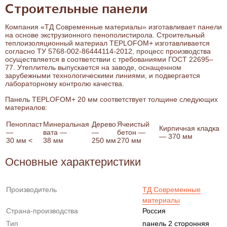
Строительные панели
Компания «ТД Современные материалы» изготавливает панели
на основе экструзионного пенополистирола. Строительный
теплоизоляционный материал TEPLOFOM+ изготавливается
согласно ТУ 5768-002-86444114-2012, процесс производства
осуществляется в соответствии с требованиями ГОСТ 22695–
77. Утеплитель выпускается на заводе, оснащенном
зарубежными технологическими линиями, и подвергается
лабораторному контролю качества.
Панель TEPLOFOM+ 20 мм соответствует толщине следующих
материалов:
Пенопласт
Минеральная
Дерево
Ячеистый
Кирпичная кладка
—
вата —
—
бетон —
— 370 мм
30 мм <
38 мм
250 мм
270 мм
Основные характеристики
Производитель
ТД Современные
материалы
Страна-производства
Россия
Тип
панель 2 сторонняя