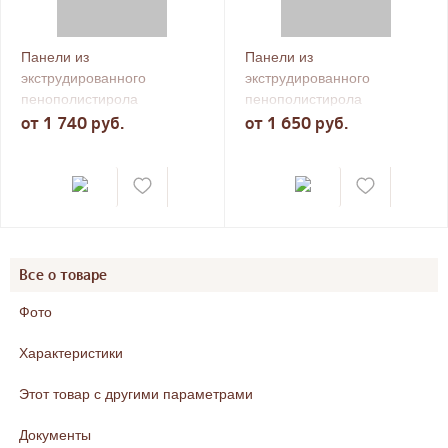
Панели из
Панели из
экструдированного
экструдированного
пенополистирола
пенополистирола
Teplofom+, продольный
от 1 740 руб.
Teplofom+ Разуклонка
от 1 650 руб.
пропил
Все о товаре
Фото
Характеристики
Этот товар с другими параметрами
Документы