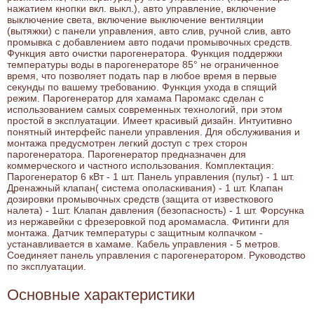
нажатием кнопки вкл. выкл.), авто управление, включение
выключение света, включение выключение вентиляции
(вытяжки) с панели управления, авто слив, ручной слив, авто
промывка с добавлением авто подачи промывочных средств.
Функция авто очистки парогенератора. Функция поддержки
температуры воды в парогенераторе 85° не ограниченное
время, что позволяет подать пар в любое время в первые
секунды по вашему требованию. Функция ухода в спящий
режим. Парогенератор для хамама Паромакс сделан с
использованием самых современных технологий, при этом
простой в эксплуатации. Имеет красивый дизайн. Интуитивно
понятный интерфейс панели управления. Для обслуживания и
монтажа предусмотрен легкий доступ с трех сторон
парогенератора. Парогенератор предназначен для
коммерческого и частного использования. Комплектация:
Парогенератор 6 кВт - 1 шт. Панель управления (пульт) - 1 шт.
Дренажный клапан( система ополаскивания) - 1 шт. Клапан
дозировки промывочных средств (защита от известкового
налета) - 1шт. Клапан давления (безопасность) - 1 шт. Форсунка
из нержавейки с фрезеровкой под аромамасла. Фитинги для
монтажа. Датчик температуры с защитным колпачком -
устанавливается в хамаме. Кабель управления - 5 метров.
Соединяет панель управления с парогенератором. Руководство
по эксплуатации.
Основные характеристики