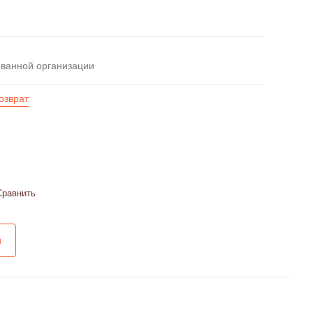
ованной организации
озврат
Сравнить
й