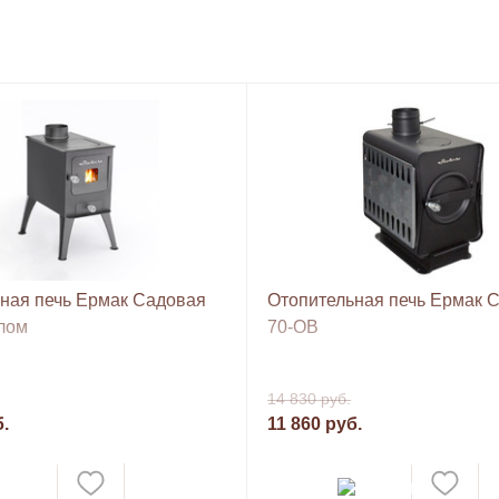
ная печь Ермак Садовая
Отопительная печь Ермак 
клом
70-ОВ
14 830 руб.
б.
11 860 руб.