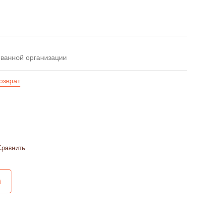
ованной организации
озврат
Сравнить
й