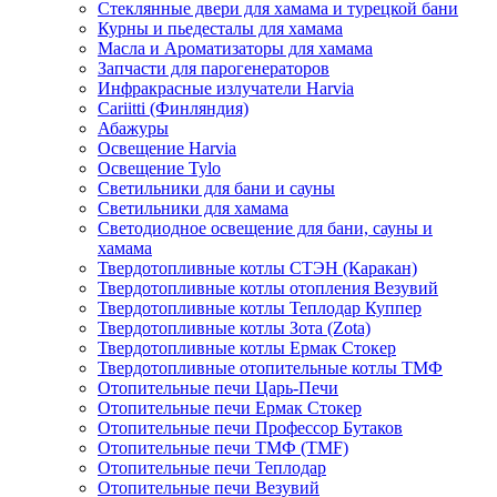
Стеклянные двери для хамама и турецкой бани
Курны и пьедесталы для хамама
Масла и Ароматизаторы для хамама
Запчасти для парогенераторов
Инфракрасные излучатели Harvia
Cariitti (Финляндия)
Абажуры
Освещение Harvia
Освещение Tylo
Светильники для бани и сауны
Светильники для хамама
Светодиодное освещение для бани, сауны и
хамама
Твердотопливные котлы СТЭН (Каракан)
Твердотопливные котлы отопления Везувий
Твердотопливные котлы Теплодар Куппер
Твердотопливные котлы Зота (Zota)
Твердотопливные котлы Ермак Стокер
Твердотопливные отопительные котлы ТМФ
Отопительные печи Царь-Печи
Отопительные печи Ермак Стокер
Отопительные печи Профессор Бутаков
Отопительные печи ТМФ (TMF)
Отопительные печи Теплодар
Отопительные печи Везувий