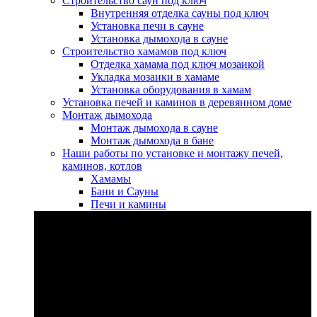
Строительство саун под ключ
Внутренняя отделка сауны под ключ
Установка печи в сауне
Установка дымохода в сауне
Строительство хамамов под ключ
Отделка хамама под ключ мозаикой
Укладка мозаики в хамаме
Установка оборудования в хамам
Установка печей и каминов в деревянном доме
Монтаж дымохода
Монтаж дымохода в сауне
Монтаж дымохода в бане
Наши работы по установке и монтажу печей,
каминов, котлов
Хамамы
Бани и Сауны
Печи и камины