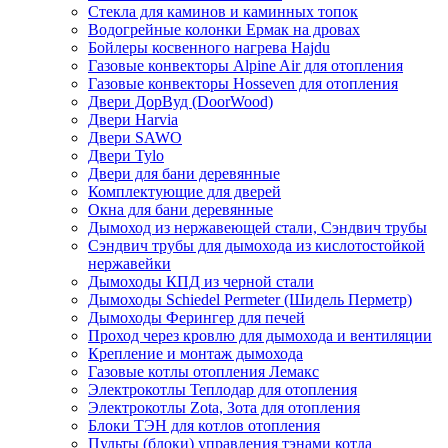
Стекла для каминов и каминных топок
Водогрейные колонки Ермак на дровах
Бойлеры косвенного нагрева Hajdu
Газовые конвекторы Alpine Air для отопления
Газовые конвекторы Hosseven для отопления
Двери ДорВуд (DoorWood)
Двери Harvia
Двери SAWO
Двери Tylo
Двери для бани деревянные
Комплектующие для дверей
Окна для бани деревянные
Дымоход из нержавеющей стали, Сэндвич трубы
Сэндвич трубы для дымохода из кислотостойкой
нержавейки
Дымоходы КПД из черной стали
Дымоходы Schiedel Permeter (Шидель Перметр)
Дымоходы Ферингер для печей
Проход через кровлю для дымохода и вентиляции
Крепление и монтаж дымохода
Газовые котлы отопления Лемакс
Электрокотлы Теплодар для отопления
Электрокотлы Zota, Зота для отопления
Блоки ТЭН для котлов отопления
Пульты (блоки) управления тэнами котла