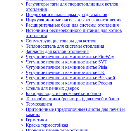
Регуляторы тяги для твердотопливных котлов
отопления
Предохранительная арматура для котлов
Циркуляционные насосы для котлов отопления
Расширительные баки для системы отопления
Источники бесперебойного питания для котлов
отопления
Сопутствующие товары для котлов
Теплоноситель для системы отопления
Запчасти для котлов отопления
Чугунное печное и каминное литье FireWay
Чугунное печное и каминное литье SVT
Чугунное печное и каминное литье Pisla
Чугунное печное и каминное литье LK
Чугунное печное и каминное литье Везувий
Чугунное печное и каминное литье Россия
Стекла для печных дверок
Баки для воды из нержавейки в баню
Теплообменники (регистры) для печей в баню
Термозащита
Притопочные (предтопочные) листы для печей и
камина
Герметики
Краска термостойкая
Провод и кабель термостойкий