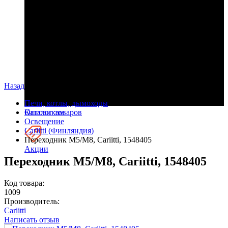
Назад
Печи, котлы, дымоходы
Оптовикам
Каталог товаров
Освещение
Cariitti (Финляндия)
Переходник M5/M8, Cariitti, 1548405
Акции
Переходник M5/M8, Cariitti, 1548405
Код товара:
1009
Производитель:
Cariitti
Написать отзыв