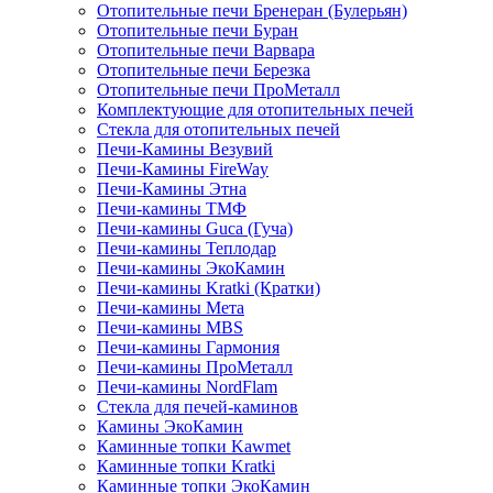
Отопительные печи Бренеран (Булерьян)
Отопительные печи Буран
Отопительные печи Варвара
Отопительные печи Березка
Отопительные печи ПроМеталл
Комплектующие для отопительных печей
Стекла для отопительных печей
Печи-Камины Везувий
Печи-Камины FireWay
Печи-Камины Этна
Печи-камины ТМФ
Печи-камины Guca (Гуча)
Печи-камины Теплодар
Печи-камины ЭкоКамин
Печи-камины Kratki (Кратки)
Печи-камины Мета
Печи-камины MBS
Печи-камины Гармония
Печи-камины ПроМеталл
Печи-камины NordFlam
Стекла для печей-каминов
Камины ЭкоКамин
Каминные топки Kawmet
Каминные топки Kratki
Каминные топки ЭкоКамин