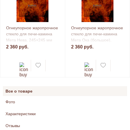
Огнеупорное жаропрочное
Огнеупорное жаропрочное
стекло для печи-камина
стекло для печи-камина
Мета Нева, 245×245 мм
Мета Ока (большое),
245×245 мм
2 360 руб.
2 360 руб.
Все о товаре
Фото
Характеристики
Отзывы