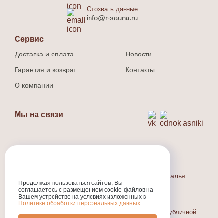
Отозвать данные
info@r-sauna.ru
Сервис
Доставка и оплата
Новости
Гарантия и возврат
Контакты
О компании
Мы на связи
Способ оплаты
Наличный и безналичный расчет.
Индивидуальный предприниматель Людина Наталья
Валерьевна
Продолжая пользоваться сайтом, Вы
соглашаетесь с размещением cookie-файлов на
ИНН
:301710573800
Вашем устройстве на условиях изложенных в
ОГРНИП
:324774600318231
Политике обработки персональных данных
Информация, размещенная на сайте, не является публичной