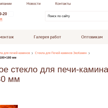
мпании
Новости
Контакты
9-20
ок
 монтаж
Галерея работ
Оптовикам
ла для печей-каминов
Стекла для Печей-каминов ЭкоКамин
 180×180 мм
е стекло для печи-камин
80 мм