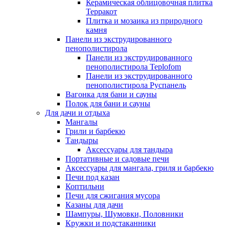
Керамическая облицовочная плитка
Терракот
Плитка и мозаика из природного
камня
Панели из экструдированного
пенополистирола
Панели из экструдированного
пенополистирола Teplofom
Панели из экструдированного
пенополистирола Руспанель
Вагонка для бани и сауны
Полок для бани и сауны
Для дачи и отдыха
Мангалы
Грили и барбекю
Тандыры
Аксессуары для тандыра
Портативные и садовые печи
Аксессуары для мангала, гриля и барбекю
Печи под казан
Коптильни
Печи для сжигания мусора
Казаны для дачи
Шампуры, Шумовки, Половники
Кружки и подстаканники