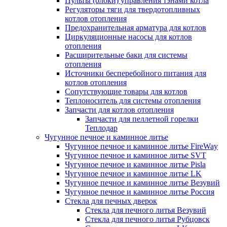
Пульты (блоки) управления тэнами котла
Регуляторы тяги для твердотопливных
котлов отопления
Предохранительная арматура для котлов
Циркуляционные насосы для котлов
отопления
Расширительные баки для системы
отопления
Источники бесперебойного питания для
котлов отопления
Сопутствующие товары для котлов
Теплоноситель для системы отопления
Запчасти для котлов отопления
Запчасти для пеллетной горелки
Теплодар
Чугунное печное и каминное литье
Чугунное печное и каминное литье FireWay
Чугунное печное и каминное литье SVT
Чугунное печное и каминное литье Pisla
Чугунное печное и каминное литье LK
Чугунное печное и каминное литье Везувий
Чугунное печное и каминное литье Россия
Стекла для печных дверок
Стекла для печного литья Везувий
Стекла для печного литья Рубцовск