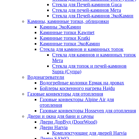
Стекла для Печей-каминов Guca
Стекла для печей-каминов Мета
Стекла для Печей-каминов ЭкоКамин
Камины, каминные топки, облицовки
Камины ЭкоКамин
Каминные топки Kawmet
Каминные топки Kratki
Каминные топки ЭкоКамин
Стекла для каминов и каминных топок
Стекла для каминов и каминных топок
Мета
Стекла для топок и печей-каминов
Supra (Супра)
Водонагреватели
Водогрейные колонки Ермак на дровах
Бойлеры косвенного нагрева Hajdu
Газовые конвекторы для отопления
Газовые конвекторы Alpine Air для
отопления
Газовые конвекторы Hosseven для отопления
Двери и окна для бани и сауны
Двери ДорВуд (DoorWood)
Двери Harvia
Комплектующие для дверей Harvia
Двери SAWO