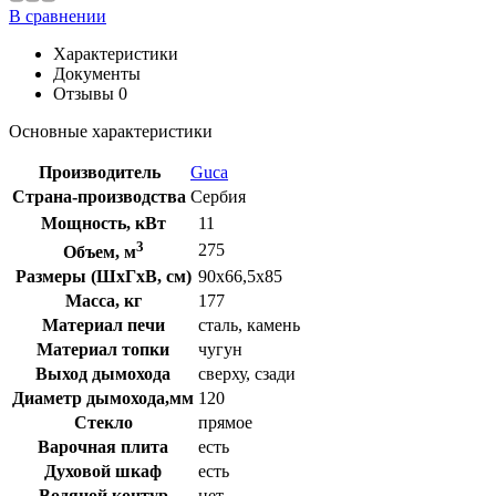
В сравнении
Характеристики
Документы
Отзывы
0
Основные характеристики
Производитель
Guca
Страна-производства
Сербия
Мощность, кВт
11
3
275
Объем, м
Размеры (ШxГxВ, см)
90x66,5x85
Масса, кг
177
Материал печи
сталь, камень
Материал топки
чугун
Выход дымохода
сверху, сзади
Диаметр дымохода,мм
120
Стекло
прямое
Варочная плита
есть
Духовой шкаф
есть
Водяной контур
нет