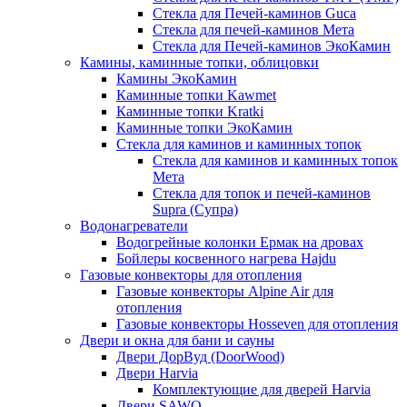
Стекла для Печей-каминов Guca
Стекла для печей-каминов Мета
Стекла для Печей-каминов ЭкоКамин
Камины, каминные топки, облицовки
Камины ЭкоКамин
Каминные топки Kawmet
Каминные топки Kratki
Каминные топки ЭкоКамин
Стекла для каминов и каминных топок
Стекла для каминов и каминных топок
Мета
Стекла для топок и печей-каминов
Supra (Супра)
Водонагреватели
Водогрейные колонки Ермак на дровах
Бойлеры косвенного нагрева Hajdu
Газовые конвекторы для отопления
Газовые конвекторы Alpine Air для
отопления
Газовые конвекторы Hosseven для отопления
Двери и окна для бани и сауны
Двери ДорВуд (DoorWood)
Двери Harvia
Комплектующие для дверей Harvia
Двери SAWO