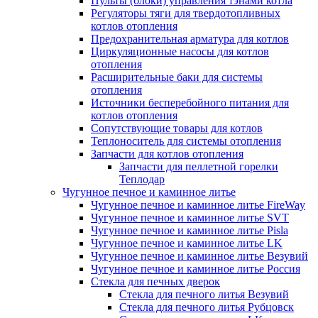
Пульты (блоки) управления тэнами котла
Регуляторы тяги для твердотопливных
котлов отопления
Предохранительная арматура для котлов
Циркуляционные насосы для котлов
отопления
Расширительные баки для системы
отопления
Источники бесперебойного питания для
котлов отопления
Сопутствующие товары для котлов
Теплоноситель для системы отопления
Запчасти для котлов отопления
Запчасти для пеллетной горелки
Теплодар
Чугунное печное и каминное литье
Чугунное печное и каминное литье FireWay
Чугунное печное и каминное литье SVT
Чугунное печное и каминное литье Pisla
Чугунное печное и каминное литье LK
Чугунное печное и каминное литье Везувий
Чугунное печное и каминное литье Россия
Стекла для печных дверок
Стекла для печного литья Везувий
Стекла для печного литья Рубцовск