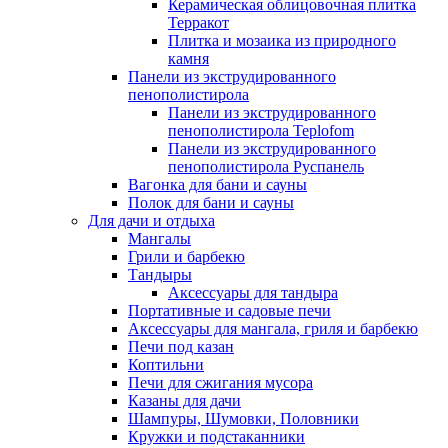
Керамическая облицовочная плитка
Терракот
Плитка и мозаика из природного
камня
Панели из экструдированного
пенополистирола
Панели из экструдированного
пенополистирола Teplofom
Панели из экструдированного
пенополистирола Руспанель
Вагонка для бани и сауны
Полок для бани и сауны
Для дачи и отдыха
Мангалы
Грили и барбекю
Тандыры
Аксессуары для тандыра
Портативные и садовые печи
Аксессуары для мангала, гриля и барбекю
Печи под казан
Коптильни
Печи для сжигания мусора
Казаны для дачи
Шампуры, Шумовки, Половники
Кружки и подстаканники