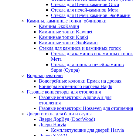
Стекла для Печей-каминов Guca
Стекла для печей-каминов Мета
Стекла для Печей-каминов ЭкоКамин
Камины, каминные топки, облицовки
Камины ЭкоКамин
Каминные топки Kawmet
Каминные топки Kratki
Каминные топки ЭкоКамин
Стекла для каминов и каминных топок
Стекла для каминов и каминных топок
Мета
Стекла для топок и печей-каминов
Supra (Супра)
Водонагреватели
Водогрейные колонки Ермак на дровах
Бойлеры косвенного нагрева Hajdu
Газовые конвекторы для отопления
Газовые конвекторы Alpine Air для
отопления
Газовые конвекторы Hosseven для отопления
Двери и окна для бани и сауны
Двери ДорВуд (DoorWood)
Двери Harvia
Комплектующие для дверей Harvia
Двери SAWO