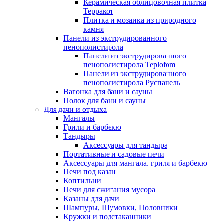
Керамическая облицовочная плитка
Терракот
Плитка и мозаика из природного
камня
Панели из экструдированного
пенополистирола
Панели из экструдированного
пенополистирола Teplofom
Панели из экструдированного
пенополистирола Руспанель
Вагонка для бани и сауны
Полок для бани и сауны
Для дачи и отдыха
Мангалы
Грили и барбекю
Тандыры
Аксессуары для тандыра
Портативные и садовые печи
Аксессуары для мангала, гриля и барбекю
Печи под казан
Коптильни
Печи для сжигания мусора
Казаны для дачи
Шампуры, Шумовки, Половники
Кружки и подстаканники