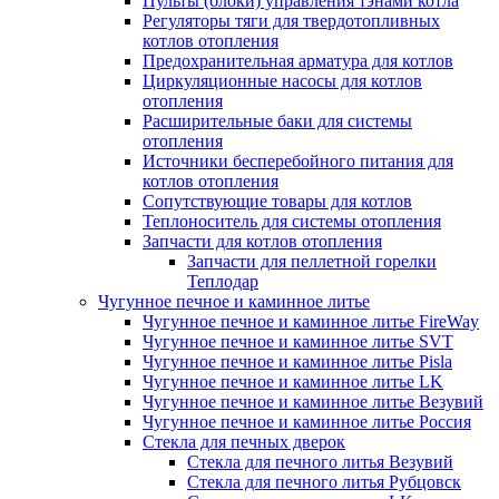
Пульты (блоки) управления тэнами котла
Регуляторы тяги для твердотопливных
котлов отопления
Предохранительная арматура для котлов
Циркуляционные насосы для котлов
отопления
Расширительные баки для системы
отопления
Источники бесперебойного питания для
котлов отопления
Сопутствующие товары для котлов
Теплоноситель для системы отопления
Запчасти для котлов отопления
Запчасти для пеллетной горелки
Теплодар
Чугунное печное и каминное литье
Чугунное печное и каминное литье FireWay
Чугунное печное и каминное литье SVT
Чугунное печное и каминное литье Pisla
Чугунное печное и каминное литье LK
Чугунное печное и каминное литье Везувий
Чугунное печное и каминное литье Россия
Стекла для печных дверок
Стекла для печного литья Везувий
Стекла для печного литья Рубцовск