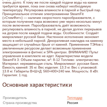
очень долго. К тому же после каждой подачи воды на камни
требуется время, пока они снова наберут необходимую
температуру. Регулировка влажности в парной и быстрый пар.
Принципиальное отличие электрокаменки SteamFit
(«СтимФит») — наличие скоростного парообразователя, с
которым получение пара возможно уже через несколько минут
после включения. Парообразователь даёт возможность
регулировать влажность в парной, не делая долгих перерывов
на догрев после каждой подачи воды. Особенности: Создаёт
микроклимат русской бани. Настенное исполнение экономит
место в небольшой парной. Декоративная накладка на каменку
защищает от случайных брызг от камней. Применение ТЭНов с
увеличенным ресурсом делает возможным применение
электрокаменки в фитнес и SPA-центрах. ВНИМАНИЕ! Пульт
управления в комплекте не идет. Характеристики модели
SteamFit 3: Объем парилки, м³: 8-12 Топливо: электричество.
Материал: нержавеющая сталь. Микроклимат: русская баня.
Ёмкость камней: 35 кг. Вес изделия: 13.3 кг. Вес с упаковкой:
13.8 кг. Габариты В×Ш×Д: 560×400×240 мм. Мощность: 8 кВт.
Гарантия: 1 год.
Основные характеристики
Производитель
Теплодар
Страна-производства
Россия