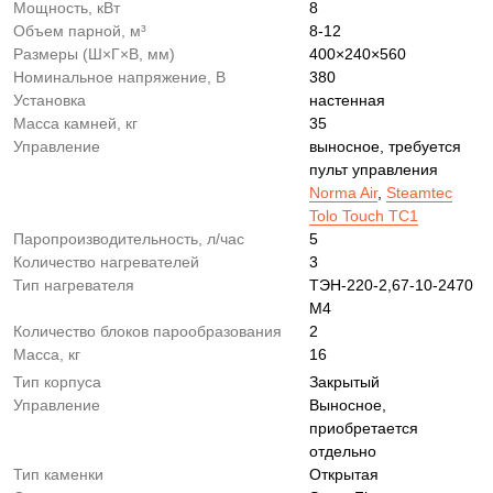
Мощность, кВт
8
Объем парной, м³
8-12
Размеры (Ш×Г×В, мм)
400×240×560
Номинальное напряжение, В
380
Установка
настенная
Масса камней, кг
35
Управление
выносное, требуется
пульт управления
Norma Air
,
Steamtec
Tolo Touch TC1
Паропроизводительность, л/час
5
Количество нагревателей
3
Тип нагревателя
ТЭН-220-2,67-10-2470
М4
Количество блоков парообразования
2
Масса, кг
16
Тип корпуса
Закрытый
Управление
Выносное,
приобретается
отдельно
Тип каменки
Открытая