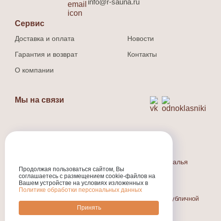
info@r-sauna.ru
Сервис
Доставка и оплата
Новости
Гарантия и возврат
Контакты
О компании
Мы на связи
Способ оплаты
Наличный и безналичный расчет.
Индивидуальный предприниматель Людина Наталья
Валерьевна
Продолжая пользоваться сайтом, Вы
соглашаетесь с размещением cookie-файлов на
ИНН
:301710573800
Вашем устройстве на условиях изложенных в
ОГРНИП
:324774600318231
Политике обработки персональных данных
Информация, размещенная на сайте, не является публичной
офертой.
Принять