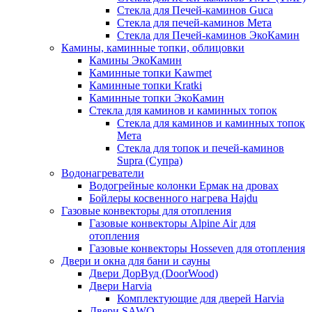
Стекла для Печей-каминов Guca
Стекла для печей-каминов Мета
Стекла для Печей-каминов ЭкоКамин
Камины, каминные топки, облицовки
Камины ЭкоКамин
Каминные топки Kawmet
Каминные топки Kratki
Каминные топки ЭкоКамин
Стекла для каминов и каминных топок
Стекла для каминов и каминных топок
Мета
Стекла для топок и печей-каминов
Supra (Супра)
Водонагреватели
Водогрейные колонки Ермак на дровах
Бойлеры косвенного нагрева Hajdu
Газовые конвекторы для отопления
Газовые конвекторы Alpine Air для
отопления
Газовые конвекторы Hosseven для отопления
Двери и окна для бани и сауны
Двери ДорВуд (DoorWood)
Двери Harvia
Комплектующие для дверей Harvia
Двери SAWO