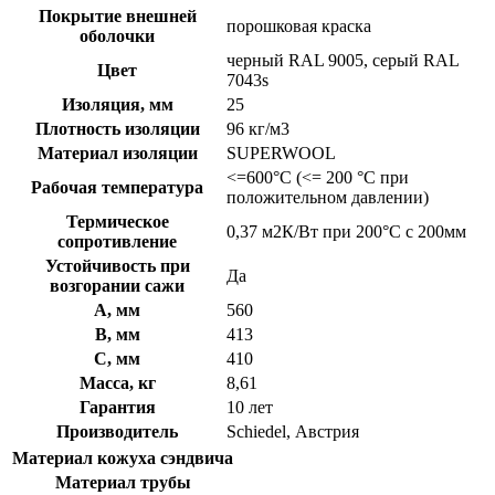
Покрытие внешней
порошковая краска
оболочки
черный RAL 9005, серый RAL
Цвет
7043s
Изоляция, мм
25
Плотность изоляции
96 кг/м3
Материал изоляции
SUPERWOOL
<=600°C (<= 200 °C при
Рабочая температура
положительном давлении)
Термическое
0,37 м2К/Вт при 200°С с 200мм
сопротивление
Устойчивость при
Да
возгорании сажи
A, мм
560
B, мм
413
C, мм
410
Масса, кг
8,61
Гарантия
10 лет
Производитель
Schiedel, Австрия
Материал кожуха сэндвича
Материал трубы