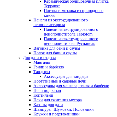
Керамическая облицовочная плитка
Терракот
Плитка и мозаика из природного
камня
Панели из экструдированного
пенополистирола
Панели из экструдированного
пенополистирола Teplofom
Панели из экструдированного
пенополистирола Руспанель
Вагонка для бани и сауны
Полок для бани и сауны
Для дачи и отдыха
Мангалы
Грили и барбекю
Тандыры
Аксессуары для тандыра
Портативные и садовые печи
Аксессуары для мангала, гриля и барбекю
Печи под казан
Коптильни
Печи для сжигания мусора
Казаны для дачи
Шампуры, Шумовки, Половники
Кружки и подстаканники