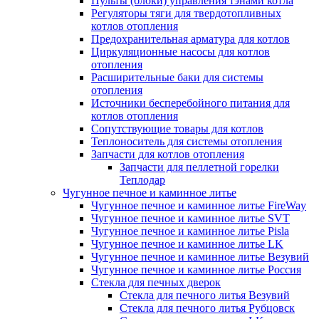
Пульты (блоки) управления тэнами котла
Регуляторы тяги для твердотопливных
котлов отопления
Предохранительная арматура для котлов
Циркуляционные насосы для котлов
отопления
Расширительные баки для системы
отопления
Источники бесперебойного питания для
котлов отопления
Сопутствующие товары для котлов
Теплоноситель для системы отопления
Запчасти для котлов отопления
Запчасти для пеллетной горелки
Теплодар
Чугунное печное и каминное литье
Чугунное печное и каминное литье FireWay
Чугунное печное и каминное литье SVT
Чугунное печное и каминное литье Pisla
Чугунное печное и каминное литье LK
Чугунное печное и каминное литье Везувий
Чугунное печное и каминное литье Россия
Стекла для печных дверок
Стекла для печного литья Везувий
Стекла для печного литья Рубцовск