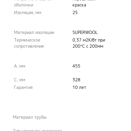
оболочки
краска
Изоляция, мм
25
Материал изоляции
SUPERWOOL
Термическое
0,37 м2К/Вт при
сопротивление
200°С с 200мм
A, мм
455
C, мм
328
Гарантия
10 лет
Материал трубы
Тип элемента дымохода