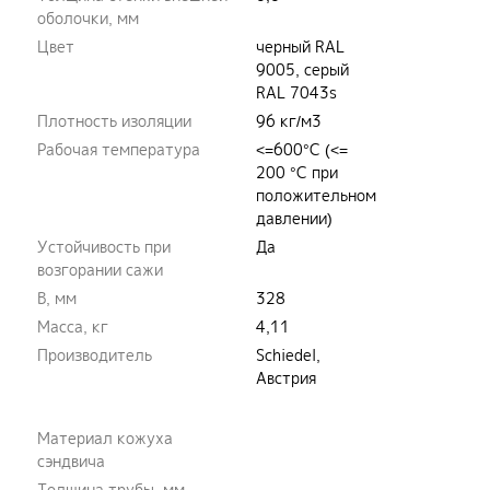
оболочки, мм
Цвет
черный RAL
9005, серый
RAL 7043s
Плотность изоляции
96 кг/м3
Рабочая температура
<=600°C (<=
200 °C при
положительном
давлении)
Устойчивость при
Да
возгорании сажи
B, мм
328
Масса, кг
4,11
Производитель
Schiedel,
Австрия
Материал кожуха
сэндвича
Толщина трубы, мм