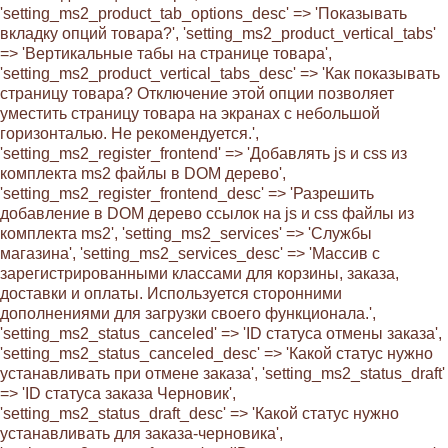
'setting_ms2_product_tab_options_desc' => 'Показывать
вкладку опций товара?', 'setting_ms2_product_vertical_tabs'
=> 'Вертикальные табы на странице товара',
'setting_ms2_product_vertical_tabs_desc' => 'Как показывать
страницу товара? Отключение этой опции позволяет
уместить страницу товара на экранах с небольшой
горизонталью. Не рекомендуется.',
'setting_ms2_register_frontend' => 'Добавлять js и css из
комплекта ms2 файлы в DOM дерево',
'setting_ms2_register_frontend_desc' => 'Разрешить
добавление в DOM дерево ссылок на js и css файлы из
комплекта ms2', 'setting_ms2_services' => 'Службы
магазина', 'setting_ms2_services_desc' => 'Массив с
зарегистрированными классами для корзины, заказа,
доставки и оплаты. Используется сторонними
дополнениями для загрузки своего функционала.',
'setting_ms2_status_canceled' => 'ID статуса отмены заказа',
'setting_ms2_status_canceled_desc' => 'Какой статус нужно
устанавливать при отмене заказа', 'setting_ms2_status_draft'
=> 'ID статуса заказа Черновик',
'setting_ms2_status_draft_desc' => 'Какой статус нужно
устанавливать для заказа-черновика',