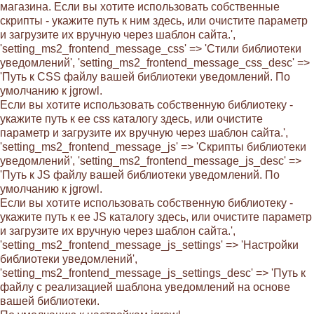
магазина. Если вы хотите использовать собственные
скрипты - укажите путь к ним здесь, или очистите параметр
и загрузите их вручную через шаблон сайта.',
'setting_ms2_frontend_message_css' => 'Стили библиотеки
уведомлений', 'setting_ms2_frontend_message_css_desc' =>
'Путь к CSS файлу вашей библиотеки уведомлений. По
умолчанию к jgrowl.
Если вы хотите использовать собственную библиотеку -
укажите путь к ее css каталогу здесь, или очистите
параметр и загрузите их вручную через шаблон сайта.',
'setting_ms2_frontend_message_js' => 'Скрипты библиотеки
уведомлений', 'setting_ms2_frontend_message_js_desc' =>
'Путь к JS файлу вашей библиотеки уведомлений. По
умолчанию к jgrowl.
Если вы хотите использовать собственную библиотеку -
укажите путь к ее JS каталогу здесь, или очистите параметр
и загрузите их вручную через шаблон сайта.',
'setting_ms2_frontend_message_js_settings' => 'Настройки
библиотеки уведомлений',
'setting_ms2_frontend_message_js_settings_desc' => 'Путь к
файлу с реализацией шаблона уведомлений на основе
вашей библиотеки.