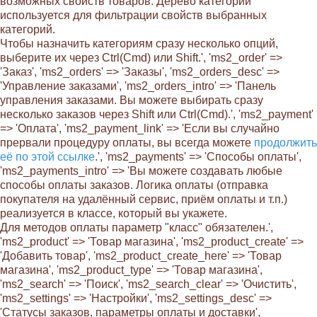
возможных свойств товаров. Дерево категорий
используется для фильтрации свойств выбранных
категорий.
Чтобы назначить категориям сразу несколько опций,
выберите их через Ctrl(Cmd) или Shift.', 'ms2_order' =>
'Заказ', 'ms2_orders' => 'Заказы', 'ms2_orders_desc' =>
'Управление заказами', 'ms2_orders_intro' => 'Панель
управления заказами. Вы можете выбирать сразу
несколько заказов через Shift или Ctrl(Cmd).', 'ms2_payment'
=> 'Оплата', 'ms2_payment_link' => 'Если вы случайно
прервали процедуру оплаты, вы всегда можете
продолжить
её по этой ссылке
.', 'ms2_payments' => 'Способы оплаты',
'ms2_payments_intro' => 'Вы можете создавать любые
способы оплаты заказов. Логика оплаты (отправка
покупателя на удалённый сервис, приём оплаты и т.п.)
реализуется в классе, который вы укажете.
Для методов оплаты параметр "класс" обязателен.',
'ms2_product' => 'Товар магазина', 'ms2_product_create' =>
'Добавить товар', 'ms2_product_create_here' => 'Товар
магазина', 'ms2_product_type' => 'Товар магазина',
'ms2_search' => 'Поиск', 'ms2_search_clear' => 'Очистить',
'ms2_settings' => 'Настройки', 'ms2_settings_desc' =>
'Статусы заказов, параметры оплаты и доставки',