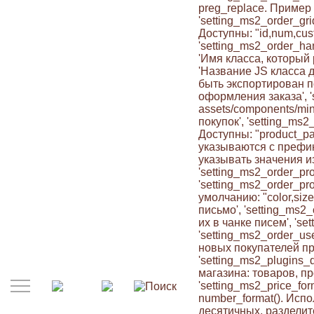
preg_replace. Пример /[
'setting_ms2_order_gr
Доступны: "id,num,cust
'setting_ms2_order_han
'Имя класса, который 
'Название JS класса д
быть экспортирован по
оформления заказа', '
assets/components/min
покупок', 'setting_ms
Доступны: "product_pag
указываются с префикс
указывать значения из 
'setting_ms2_order_pro
'setting_ms2_order_pr
умолчанию: "color,size
письмо', 'setting_ms2
их в чанке писем', 's
'setting_ms2_order_us
новых покупателей при
'setting_ms2_plugins
магазина: товаров, про
'setting_ms2_price_f
number_format(). Исп
десятичных, разделите