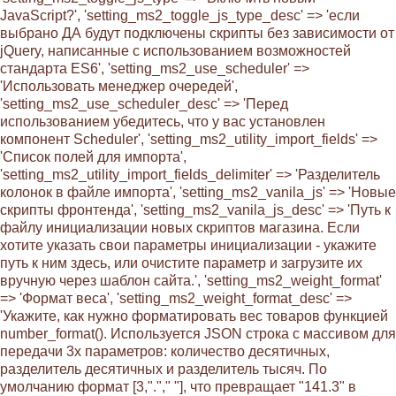
JavaScript?', 'setting_ms2_toggle_js_type_desc' => 'если
выбрано ДА будут подключены скрипты без зависимости от
jQuery, написанные с использованием возможностей
стандарта ES6', 'setting_ms2_use_scheduler' =>
'Использовать менеджер очередей',
'setting_ms2_use_scheduler_desc' => 'Перед
использованием убедитесь, что у вас установлен
компонент Scheduler', 'setting_ms2_utility_import_fields' =>
'Список полей для импорта',
'setting_ms2_utility_import_fields_delimiter' => 'Разделитель
колонок в файле импорта', 'setting_ms2_vanila_js' => 'Новые
скрипты фронтенда', 'setting_ms2_vanila_js_desc' => 'Путь к
файлу инициализации новых скриптов магазина. Если
хотите указать свои параметры инициализации - укажите
путь к ним здесь, или очистите параметр и загрузите их
вручную через шаблон сайта.', 'setting_ms2_weight_format'
=> 'Формат веса', 'setting_ms2_weight_format_desc' =>
'Укажите, как нужно форматировать вес товаров функцией
number_format(). Используется JSON строка с массивом для
передачи 3х параметров: количество десятичных,
разделитель десятичных и разделитель тысяч. По
умолчанию формат [3,"."," "], что превращает "141.3" в