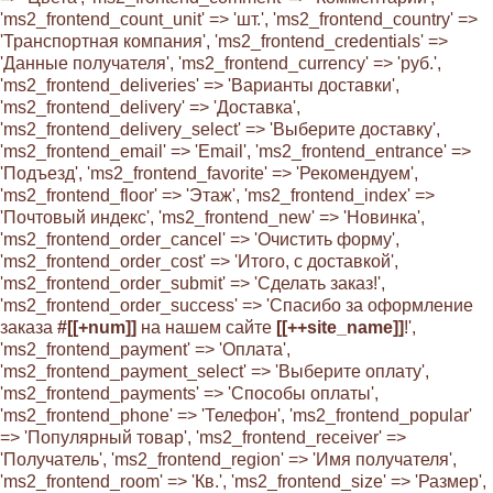
'ms2_frontend_count_unit' => 'шт.', 'ms2_frontend_country' =>
'Транспортная компания', 'ms2_frontend_credentials' =>
'Данные получателя', 'ms2_frontend_currency' => 'руб.',
'ms2_frontend_deliveries' => 'Варианты доставки',
'ms2_frontend_delivery' => 'Доставка',
'ms2_frontend_delivery_select' => 'Выберите доставку',
'ms2_frontend_email' => 'Email', 'ms2_frontend_entrance' =>
'Подъезд', 'ms2_frontend_favorite' => 'Рекомендуем',
'ms2_frontend_floor' => 'Этаж', 'ms2_frontend_index' =>
'Почтовый индекс', 'ms2_frontend_new' => 'Новинка',
'ms2_frontend_order_cancel' => 'Очистить форму',
'ms2_frontend_order_cost' => 'Итого, с доставкой',
'ms2_frontend_order_submit' => 'Сделать заказ!',
'ms2_frontend_order_success' => 'Спасибо за оформление
заказа
#[[+num]]
на нашем сайте
[[++site_name]]
!',
'ms2_frontend_payment' => 'Оплата',
'ms2_frontend_payment_select' => 'Выберите оплату',
'ms2_frontend_payments' => 'Способы оплаты',
'ms2_frontend_phone' => 'Телефон', 'ms2_frontend_popular'
=> 'Популярный товар', 'ms2_frontend_receiver' =>
'Получатель', 'ms2_frontend_region' => 'Имя получателя',
'ms2_frontend_room' => 'Кв.', 'ms2_frontend_size' => 'Размер',