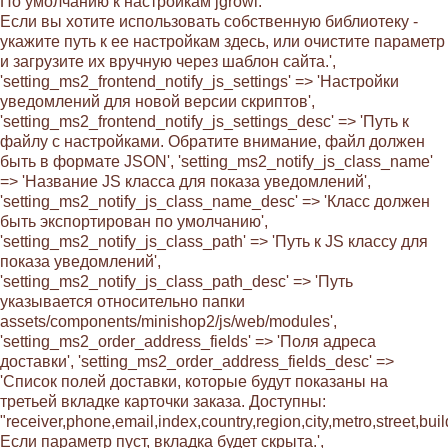
По умолчанию к настройкам jgrowl.
Если вы хотите использовать собственную библиотеку -
укажите путь к ее настройкам здесь, или очистите параметр
и загрузите их вручную через шаблон сайта.',
'setting_ms2_frontend_notify_js_settings' => 'Настройки
уведомлений для новой версии скриптов',
'setting_ms2_frontend_notify_js_settings_desc' => 'Путь к
файлу с настройками. Обратите внимание, файл должен
быть в формате JSON', 'setting_ms2_notify_js_class_name'
=> 'Название JS класса для показа уведомлений',
'setting_ms2_notify_js_class_name_desc' => 'Класс должен
быть экспортирован по умолчанию',
'setting_ms2_notify_js_class_path' => 'Путь к JS классу для
показа уведомлений',
'setting_ms2_notify_js_class_path_desc' => 'Путь
указывается относительно папки
assets/components/minishop2/js/web/modules',
'setting_ms2_order_address_fields' => 'Поля адреса
доставки', 'setting_ms2_order_address_fields_desc' =>
'Список полей доставки, которые будут показаны на
третьей вкладке карточки заказа. Доступны:
"receiver,phone,email,index,country,region,city,metro,street,bu
Если параметр пуст, вкладка будет скрыта.',