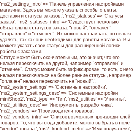
'ms2_settings_intro' => 'Панель управления настройками
магазина. Здесь вы можете указать способы оплаты,
доставки и статусы заказов.', 'ms2_statuses' => 'Статусы
заказа', 'ms2_statuses_intro' => 'Существует несколько
обязательных статусов заказа: "новый", "оплачен",
"отправлен" и "отменён". Их можно настраивать, но нельзя
удалять, так как они необходимы для работы магазина. Вы
можете указать свои статусы для расширенной логики
работы с заказами.
Статус может быть окончательным, это значит, что его
нельзя переключить на другой, например "отправлен" и
"отменён". Статус может быть зафиксирован, то есть, с него
нельзя переключаться на более ранние статусы, например
"оплачен" нельзя переключить на "новый".',
'ms2_system_settings' => 'Системные настройки',
'ms2_system_settings_desc' => 'Системные настройки
miniShop2', 'ms2_type' => 'Тип', 'ms2_utilities' => 'Утилиты',
'ms2_utilities_desc' => 'Инструменты разработчика',
'ms2_vendors' => 'Производители товаров',
'ms2_vendors_intro' => 'Список возможных производителей
товаров. То, что вы сюда добавите, можно выбрать в поле
"vendor" товара.', 'ms2_frontend_metro' => 'Имя получателя',