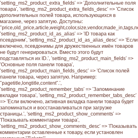
'setting_ms2_product_extra_fields' => 'Дополнительные поля
товара', 'setting_ms2_product_extra_fields_desc' => 'Список
дополнительных полей товара, использующихся в
магазине, через запятую. Доступны:
"price,old_price,article,weight,color,size,vendor,made_in,tags,ne
'setting_ms2_product_id_as_alias' => 'ID товара как
псевдоним', 'setting_ms2_product_id_as_alias_desc' => 'Если
включено, псевдонимы для дружественных имён товаров
не будут генерироваться. Вместо этого будут
подставляться их ID.', 'setting_ms2_product_main_fields' =>
'Основные поля панели товара',
'setting_ms2_product_main_fields_desc' => 'Список полей
панели товара, через запятую. Например:
"pagetitle,longtitle,content".',
'setting_ms2_product_remember_tabs' => 'Запоминание
вкладки товара', 'setting_ms2_product_remember_tabs_desc'
=> 'Если включено, активная вкладка панели товара будет
запоминаться и восстанавливаться при загрузке
страницы.', 'setting_ms2_product_show_comments' =>
'Показывать комментарии товара',
'setting_ms2_product_show_comments_desc' => 'Показывать
комментарии оставленные к товару, если установлен