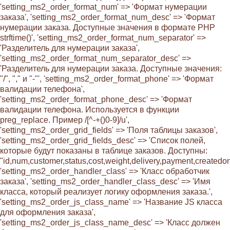
'setting_ms2_order_format_num' => 'Формат нумерации
заказа', 'setting_ms2_order_format_num_desc' => 'Формат
нумерации заказа. Доступные значения в формате PHP
strftime()', 'setting_ms2_order_format_num_separator' =>
'Разделитель для нумерации заказа',
'setting_ms2_order_format_num_separator_desc' =>
'Разделитель для нумерации заказа. Доступные значения:
"/", "," и "-"', 'setting_ms2_order_format_phone' => 'Формат
валидации телефона',
'setting_ms2_order_format_phone_desc' => 'Формат
валидации телефона. Используется в функции
preg_replace. Пример /[^-+()0-9]/u',
'setting_ms2_order_grid_fields' => 'Поля таблицы заказов',
'setting_ms2_order_grid_fields_desc' => 'Список полей,
которые будут показаны в таблице заказов. Доступны:
"id,num,customer,status,cost,weight,delivery,payment,created
'setting_ms2_order_handler_class' => 'Класс обработчик
заказа', 'setting_ms2_order_handler_class_desc' => 'Имя
класса, который реализует логику оформления заказа.',
'setting_ms2_order_js_class_name' => 'Название JS класса
для оформления заказа',
'setting_ms2_order_js_class_name_desc' => 'Класс должен