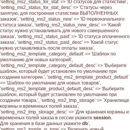
'setting_ms2_status_for_stat' => 'ID статусов для статистики',
'setting_ms2_status_for_stat_desc' => 'Статусы через
запятую, для построения статистики ВЫПОЛНЕННЫХ
заказов', 'setting_ms2_status_new' => 'ID первоначального
статуса заказа', 'setting_ms2_status_new_desc' => 'Какой
статус нужно устанавливать для нового совершенного
заказа', 'setting_ms2_status_paid' => 'ID статуса оплаченного
заказа', 'setting_ms2_status_paid_desc' => 'Какой статус
нужно устанавливать после оплаты заказа',
'setting_ms2_template_category_default' => 'Шаблон по
умолчанию для новых категорий',
'setting_ms2_template_category_default_desc' => 'Выберите
шаблон, который будет установлен по умолчанию при
создании категории.', 'setting_ms2_template_product_default'
=> 'Шаблон по умолчанию для новых товаров',
'setting_ms2_template_product_default_desc' => 'Выберите
шаблон, который будет установлен по умолчанию при
создании товара.', 'setting_ms2_tmp_storage' => 'Хранилище
корзины и временных полей заказа',
'setting_ms2_tmp_storage_desc' => 'Для хранения корзины и
временных полей заказа в сессии укажите
session
.
Для хранения в базе данных укажите
db
',
'setting_ms2_toggle_js_type' => 'Включить новый