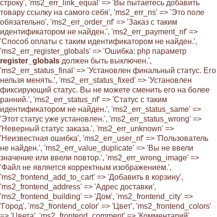
строку', 'ms2_err_link_equal' => 'Вы пытаетесь добавить
товару ссылку на самого себя', 'ms2_err_ns' => 'Это поле
обязательно', 'ms2_err_order_nf' => 'Заказ с таким
идентификатором не найден.', 'ms2_err_payment_nf' =>
'Способ оплаты с таким идентификатором не найден.',
'ms2_err_register_globals' => 'Ошибка: php параметр
register_globals
должен быть выключен.',
'ms2_err_status_final' => 'Установлен финальный статус. Его
нельзя менять.', 'ms2_err_status_fixed' => 'Установлен
фиксирующий статус. Вы не можете сменить его на более
ранний.', 'ms2_err_status_nf' => 'Статус с таким
идентификатором не найден.', 'ms2_err_status_same' =>
'Этот статус уже установлен.', 'ms2_err_status_wrong' =>
'Неверный статус заказа.', 'ms2_err_unknown' =>
'Неизвестная ошибка', 'ms2_err_user_nf' => 'Пользователь
не найден.', 'ms2_err_value_duplicate' => 'Вы не ввели
значение или ввели повтор.', 'ms2_err_wrong_image' =>
'Файл не является корректным изображением.',
'ms2_frontend_add_to_cart' => 'Добавить в корзину',
'ms2_frontend_address' => 'Адрес доставки',
'ms2_frontend_building' => 'Дом', 'ms2_frontend_city' =>
'Город', 'ms2_frontend_color' => 'Цвет', 'ms2_frontend_colors'
=> 'Цвета', 'ms2_frontend_comment' => 'Комментарий',