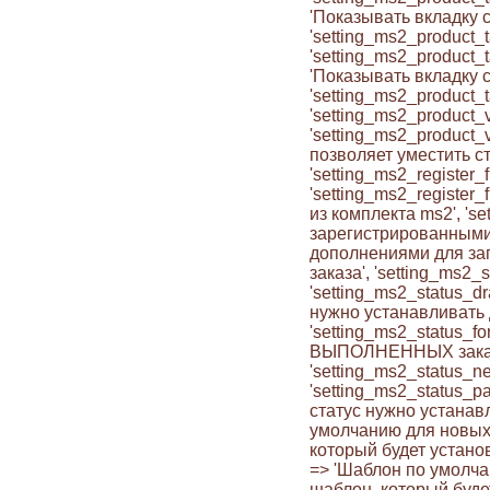
'Показывать вкладку с
'setting_ms2_product_
'setting_ms2_product_t
'Показывать вкладку с
'setting_ms2_product_
'setting_ms2_product_
'setting_ms2_product_
позволяет уместить с
'setting_ms2_register
'setting_ms2_register
из комплекта ms2', 'se
зарегистрированными 
дополнениями для загр
заказа', 'setting_ms2
'setting_ms2_status_dr
нужно устанавливать дл
'setting_ms2_status_f
ВЫПОЛНЕННЫХ заказов'
'setting_ms2_status_n
'setting_ms2_status_pa
статус нужно устанавл
умолчанию для новых к
который будет установ
=> 'Шаблон по умолчан
шаблон, который будет