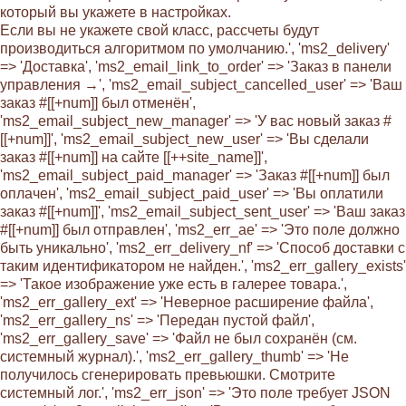
который вы укажете в настройках.
Если вы не укажете свой класс, рассчеты будут
производиться алгоритмом по умолчанию.', 'ms2_delivery'
=> 'Доставка', 'ms2_email_link_to_order' => 'Заказ в панели
управления →', 'ms2_email_subject_cancelled_user' => 'Ваш
заказ #[[+num]] был отменён',
'ms2_email_subject_new_manager' => 'У вас новый заказ #
[[+num]]', 'ms2_email_subject_new_user' => 'Вы сделали
заказ #[[+num]] на сайте [[++site_name]]',
'ms2_email_subject_paid_manager' => 'Заказ #[[+num]] был
оплачен', 'ms2_email_subject_paid_user' => 'Вы оплатили
заказ #[[+num]]', 'ms2_email_subject_sent_user' => 'Ваш заказ
#[[+num]] был отправлен', 'ms2_err_ae' => 'Это поле должно
быть уникально', 'ms2_err_delivery_nf' => 'Способ доставки с
таким идентификатором не найден.', 'ms2_err_gallery_exists'
=> 'Такое изображение уже есть в галерее товара.',
'ms2_err_gallery_ext' => 'Неверное расширение файла',
'ms2_err_gallery_ns' => 'Передан пустой файл',
'ms2_err_gallery_save' => 'Файл не был сохранён (см.
системный журнал).', 'ms2_err_gallery_thumb' => 'Не
получилось сгенерировать превьюшки. Смотрите
системный лог.', 'ms2_err_json' => 'Это поле требует JSON