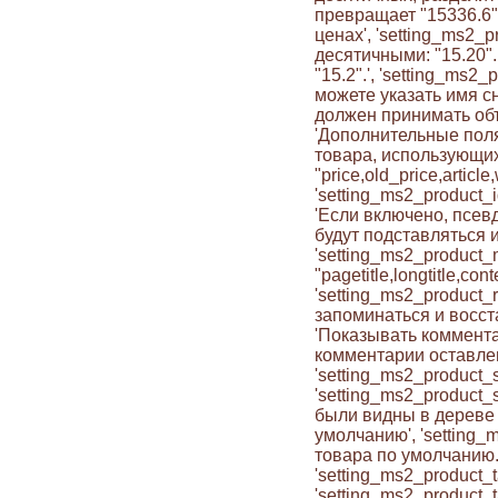
превращает "15336.6" 
ценах', 'setting_ms2_
десятичными: "15.20"
"15.2".', 'setting_ms2
можете указать имя с
должен принимать объе
'Дополнительные поля 
товара, использующих
"price,old_price,article
'setting_ms2_product_i
'Если включено, псев
будут подставляться и
'setting_ms2_product_
"pagetitle,longtitle,c
'setting_ms2_product
запоминаться и восст
'Показывать коммента
комментарии оставленн
'setting_ms2_product_
'setting_ms2_product
были видны в дереве р
умолчанию', 'setting
товара по умолчанию.'
'setting_ms2_product_
'setting_ms2_product_t