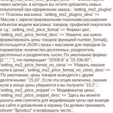
через запятую, в которые вы хотите добавлять новых
покупателей при оформлении заказа.', 'setting_ms2_plugins'
=> 'Плагины магазина', 'setting_ms2_plugins_desc' =>
'Массив с зарегистрированными плагинами расширения
объектов модели магазина: товаров, профилей покупателя
и т.д.', 'setting_ms2_price_format' => 'Формат цен',
'setting_ms2_price_format_desc' => 'Укажите, как нужно
форматировать цены товаров функцией number_format().
Используется JSON строка с массивом для передачи 3х
параметров: количество десятичных, разделитель
десятичных и разделитель тысяч. По умолчанию формат
[2,"."," "], что превращает "15336.6" в "15 336.60"',
'setting_ms2_price_format_no_zeros' => 'Убирать лишние
нули в ценах', 'setting_ms2_price_format_no_zeros_desc' =>
'По умолчанию, цены товаров выводятся с двумя
десятичными: "15.20". Если эта опция включена, лишние
нули в конце цены убираются и вы получите "15.2".',
'setting_ms2_price_snippet' => 'Модификатор цены',
'setting_ms2_price_snippet_desc' => 'Здесь вы можете
указать имя сниппета для модификации цены при выводе
на сайте и добавлении в корзину. Он должен принимать
объект "$product" и возвращать число.',