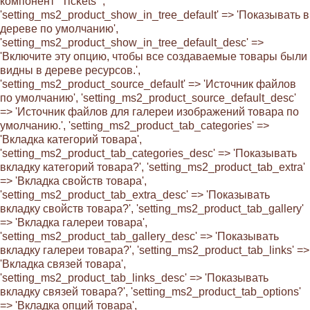
компонент "Tickets"',
'setting_ms2_product_show_in_tree_default' => 'Показывать в
дереве по умолчанию',
'setting_ms2_product_show_in_tree_default_desc' =>
'Включите эту опцию, чтобы все создаваемые товары были
видны в дереве ресурсов.',
'setting_ms2_product_source_default' => 'Источник файлов
по умолчанию', 'setting_ms2_product_source_default_desc'
=> 'Источник файлов для галереи изображений товара по
умолчанию.', 'setting_ms2_product_tab_categories' =>
'Вкладка категорий товара',
'setting_ms2_product_tab_categories_desc' => 'Показывать
вкладку категорий товара?', 'setting_ms2_product_tab_extra'
=> 'Вкладка свойств товара',
'setting_ms2_product_tab_extra_desc' => 'Показывать
вкладку свойств товара?', 'setting_ms2_product_tab_gallery'
=> 'Вкладка галереи товара',
'setting_ms2_product_tab_gallery_desc' => 'Показывать
вкладку галереи товара?', 'setting_ms2_product_tab_links' =>
'Вкладка связей товара',
'setting_ms2_product_tab_links_desc' => 'Показывать
вкладку связей товара?', 'setting_ms2_product_tab_options'
=> 'Вкладка опций товара',