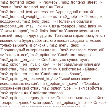
'ms2_frontend_sizes' => 'Размеры', 'ms2_frontend_street' =>
'Улица', 'ms2_frontend_tags' => 'Теги',
'ms2_frontend_text_address' => 'Адрес одной строкой',
'ms2_frontend_weight_unit' => 'кг.', 'ms2_help' => 'Помощь и
поддержка', 'ms2_help_desc' => 'Полезные ссылки и
информация', 'ms2_link' => 'Связь товаров', 'ms2_links' =>
'Связи товаров', 'ms2_links_intro' => 'Список возможных
связей товаров друг с другом. Тип связи характеризует, как
именно она будет работать, его нельзя создавать, можно
только выбрать из списка.', 'ms2_menu_desc' =>
'Продвинутый интернет-магазин', 'ms2_message_close_all'
=> 'закрыть все', 'ms2_option' => 'Свойство товаров',
'ms2_option_err_ae' => 'Свойство уже существует',
'ms2_option_err_invalid_key' => 'Неправильный ключ для
свойства', 'ms2_option_err_nf' => 'Свойство не найдено',
'ms2_option_err_ns' => 'Свойство не выбрано',
'ms2_option_err_reserved_key' => 'Такой ключ опции
использовать нельзя', 'ms2_option_err_save' => 'Ошибка
сохранения свойства', 'ms2_option_type' => 'Тип свойства',
'ms2_options' => 'Свойства товаров',
'ms2_options_category_intro' => 'Список возможных свойств
товаров в данной категории.', 'ms2_options_intro' => 'Список