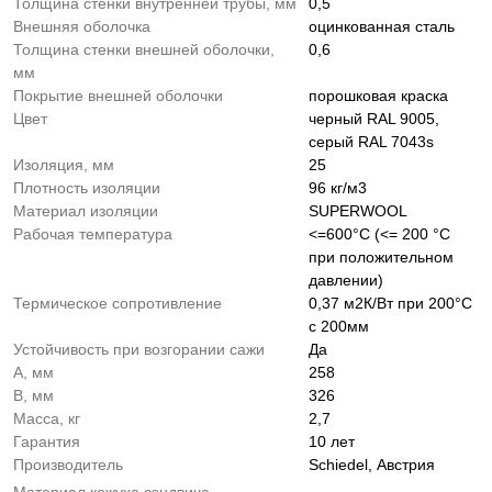
Толщина стенки внутренней трубы, мм
0,5
Внешняя оболочка
оцинкованная сталь
Толщина стенки внешней оболочки,
0,6
мм
Покрытие внешней оболочки
порошковая краска
Цвет
черный RAL 9005,
серый RAL 7043s
Изоляция, мм
25
Плотность изоляции
96 кг/м3
Материал изоляции
SUPERWOOL
Рабочая температура
<=600°C (<= 200 °C
при положительном
давлении)
Термическое сопротивление
0,37 м2К/Вт при 200°С
с 200мм
Устойчивость при возгорании сажи
Да
A, мм
258
B, мм
326
Масса, кг
2,7
Гарантия
10 лет
Производитель
Schiedel, Австрия