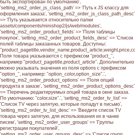
быть экспортирован по умолчанию',
'setting_ms2_order_js_class_path' => 'Путь к JS классу для
оформления заказа', 'setting_ms2_order_js_class_path_desc'
=> 'Путь указывается относительно папки
assets/components/minishop2/js/web/modules',
'setting_ms2_order_product_fields' => 'Поля таблицы
покупок', 'setting_ms2_order_product_fields_desc' => 'Список
полей таблицы заказанных товаров. Доступны:
"product_pagetitle,vendor_name,product_article,weight,price,co
Поля товара указываются с префиксом "product_",
например "product_pagetitle,product_article". Дополнительно
можно указывать значения из поля options с префиксом
"option_", например: "option_color,option_size".',
'setting_ms2_order_product_options' => 'Поля опций
продукта в заказе', 'setting_ms2_order_product_options_desc'
=> 'Перечень редактируемых опций товара в окне заказа.
По умолчанию: "color,size".', 'setting_ms2_order_tv_list' =>
'Список TV через запятую, которые попадут в письмо',
'setting_ms2_order_tv_list_desc' => 'Введите список TV
товара через запятую, для использования их в чанке
писем', 'setting_ms2_order_user_groups' => 'Группы
регистрации покупателей',
'setting_ms2_order_user_groups_desc' => 'Список групп,