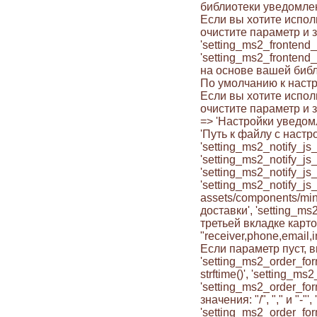
библиотеки уведомлен
Если вы хотите исполь
очистите параметр и з
'setting_ms2_frontend
'setting_ms2_fronten
на основе вашей библ
По умолчанию к настр
Если вы хотите исполь
очистите параметр и за
=> 'Настройки уведомл
'Путь к файлу с наст
'setting_ms2_notify_j
'setting_ms2_notify_j
'setting_ms2_notify_js
'setting_ms2_notify_j
assets/components/min
доставки', 'setting_m
третьей вкладке карто
"receiver,phone,email,i
Если параметр пуст, в
'setting_ms2_order_f
strftime()', 'setting_
'setting_ms2_order_f
значения: "/", "," и "
'setting_ms2_order_f