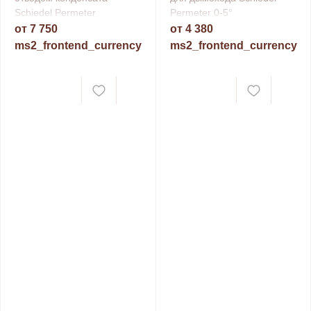
Schiedel Permeter
Permeter 0-5°
от 7 750
от 4 380
ms2_frontend_currency
ms2_frontend_currency