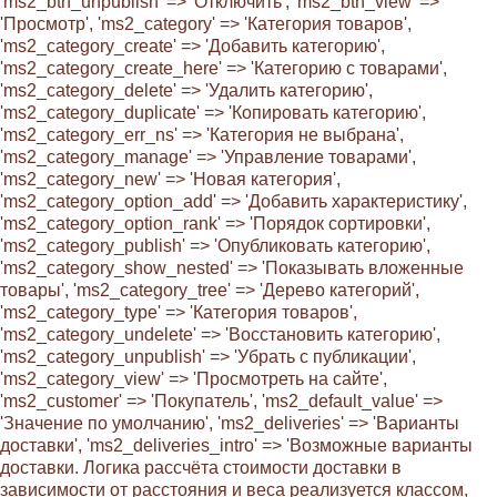
'ms2_btn_unpublish' => 'Отключить', 'ms2_btn_view' =>
'Просмотр', 'ms2_category' => 'Категория товаров',
'ms2_category_create' => 'Добавить категорию',
'ms2_category_create_here' => 'Категорию с товарами',
'ms2_category_delete' => 'Удалить категорию',
'ms2_category_duplicate' => 'Копировать категорию',
'ms2_category_err_ns' => 'Категория не выбрана',
'ms2_category_manage' => 'Управление товарами',
'ms2_category_new' => 'Новая категория',
'ms2_category_option_add' => 'Добавить характеристику',
'ms2_category_option_rank' => 'Порядок сортировки',
'ms2_category_publish' => 'Опубликовать категорию',
'ms2_category_show_nested' => 'Показывать вложенные
товары', 'ms2_category_tree' => 'Дерево категорий',
'ms2_category_type' => 'Категория товаров',
'ms2_category_undelete' => 'Восстановить категорию',
'ms2_category_unpublish' => 'Убрать с публикации',
'ms2_category_view' => 'Просмотреть на сайте',
'ms2_customer' => 'Покупатель', 'ms2_default_value' =>
'Значение по умолчанию', 'ms2_deliveries' => 'Варианты
доставки', 'ms2_deliveries_intro' => 'Возможные варианты
доставки. Логика рассчёта стоимости доставки в
зависимости от расстояния и веса реализуется классом,