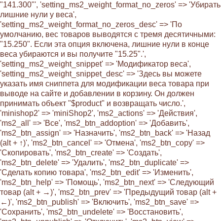
"141.300"', 'setting_ms2_weight_format_no_zeros' => 'Убирать
лишние нули у веса',
'setting_ms2_weight_format_no_zeros_desc' => 'По
умолчанию, вес товаров выводятся с тремя десятичными:
"15.250". Если эта опция включена, лишние нули в конце
веса убираются и вы получите "15.25".',
'setting_ms2_weight_snippet' => 'Модификатор веса',
'setting_ms2_weight_snippet_desc' => 'Здесь вы можете
указать имя сниппета для модификации веса товара при
выводе на сайте и добавлении в корзину. Он должен
принимать объект "$product" и возвращать число.',
'minishop2' => 'miniShop2', 'ms2_actions' => 'Действия',
'ms2_all' => 'Все', 'ms2_btn_addoption' => 'Добавить',
'ms2_btn_assign' => 'Назначить', 'ms2_btn_back' => 'Назад
(alt + ↑)', 'ms2_btn_cancel' => 'Отмена', 'ms2_btn_copy' =>
'Скопировать', 'ms2_btn_create' => 'Создать',
'ms2_btn_delete' => 'Удалить', 'ms2_btn_duplicate' =>
'Сделать копию товара', 'ms2_btn_edit' => 'Изменить',
'ms2_btn_help' => 'Помощь', 'ms2_btn_next' => 'Следующий
товар (alt + →)', 'ms2_btn_prev' => 'Предыдущий товар (alt +
←)', 'ms2_btn_publish' => 'Включить', 'ms2_btn_save' =>
'Сохранить', 'ms2_btn_undelete' => 'Восстановить',