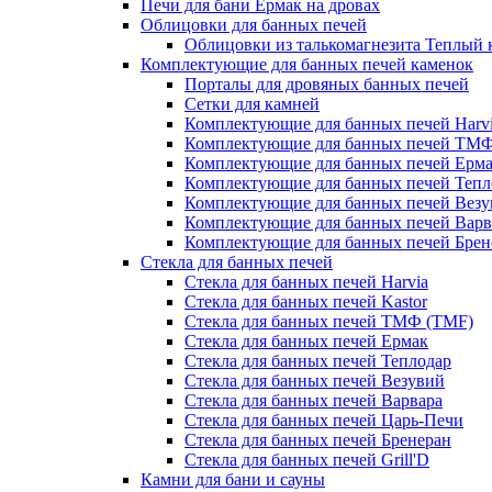
Печи для бани Ермак на дровах
Облицовки для банных печей
Облицовки из талькомагнезита Теплый 
Комплектующие для банных печей каменок
Порталы для дровяных банных печей
Сетки для камней
Комплектующие для банных печей Harv
Комплектующие для банных печей ТМ
Комплектующие для банных печей Ерм
Комплектующие для банных печей Тепл
Комплектующие для банных печей Везу
Комплектующие для банных печей Варв
Комплектующие для банных печей Брен
Стекла для банных печей
Стекла для банных печей Harvia
Стекла для банных печей Kastor
Стекла для банных печей ТМФ (TMF)
Стекла для банных печей Ермак
Стекла для банных печей Теплодар
Стекла для банных печей Везувий
Стекла для банных печей Варвара
Стекла для банных печей Царь-Печи
Стекла для банных печей Бренеран
Стекла для банных печей Grill'D
Камни для бани и сауны