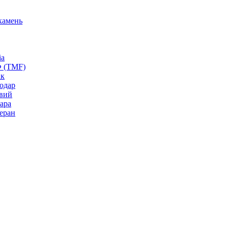
камень
ia
Ф (TMF)
ак
одар
вий
ара
еран