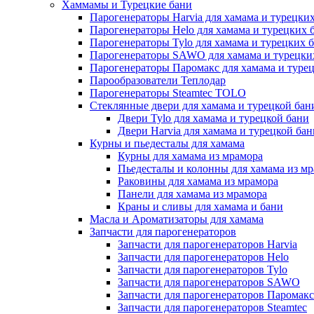
Хаммамы и Турецкие бани
Парогенераторы Harvia для хамама и турецких
Парогенераторы Helo для хамама и турецких 
Парогенераторы Tylo для хамама и турецких 
Парогенераторы SAWO для хамама и турецки
Парогенераторы Паромакс для хамама и туре
Парообразователи Теплодар
Парогенераторы Steamtec TOLO
Стеклянные двери для хамама и турецкой бан
Двери Tylo для хамама и турецкой бани
Двери Harvia для хамама и турецкой бан
Курны и пьедесталы для хамама
Курны для хамама из мрамора
Пьедесталы и колонны для хамама из м
Раковины для хамама из мрамора
Панели для хамама из мрамора
Краны и сливы для хамама и бани
Масла и Ароматизаторы для хамама
Запчасти для парогенераторов
Запчасти для парогенераторов Harvia
Запчасти для парогенераторов Helo
Запчасти для парогенераторов Tylo
Запчасти для парогенераторов SAWO
Запчасти для парогенераторов Паромакс
Запчасти для парогенераторов Steamtec