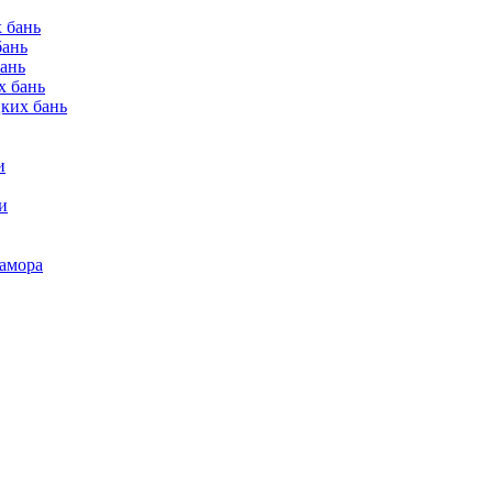
 бань
бань
бань
х бань
цких бань
и
и
рамора