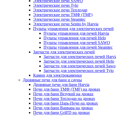
Электрические печи SAWO
Электрические печи Tylo
Электрические печи Теплодар
Электрические печи ТМФ (TMF)
Электрические печи Steamtec
Электрические печи Sentio by Harvia
Пульты управления для электрических печей
Пульты управления для печей Harvia
Пульты управления для печей Helo
Пульты управления для печей SAWO
Пульты управления для печей Steamtec
Запчасти для электрических печей
Запчасти для электрических печей Harvi
Запчасти для электрических печей Helo
Запчасти для электрических печей Sawo
Запчасти для электрических печей Tylo
Камни для электрокаменки
Дровяные печи для бани и сауны
Дровяные печи для бани Harvia
Печи для бани ТМФ (TMF) на дровах
Печи для бани Везувий на дровах
Печи для бани Теплодар на дровах
Печи для бани Царь-Печи на дровах
Печи для бани Варвара на дровах
Печи для бани Grill'D на дровах