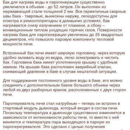
Бак для нагрева воды и парогенерации существенно
увеличился в объеме - до 52 литров. Он выполнен из
нержавеющей стали толщиной 2 мм. Все герметичные сварные
швы бака - тавровые, вынесены наружу, легкодоступны для
осмотра и ремонтопригодны в домашних условиях. Бак
нагревается снизу излучением от пламени, а сбоку –
конвекционным теплом уходящих горячих газов. Поверхности
нагрева бака для парогенерации увеличены до 26 квадратных
дециметров, что повысило паровую компоненту тепловой
мощности печи.
Встроенный бак печи имеет широкую горловину, через которую
удобно заливать воду из ведра, легко осматривать и чистить
бак. Горловина бака имеет уплотненную крышку с удобным
замком. На крышке бака расположен аварийный клапан,
снижающий давление в баке в случае нештатной ситуации.
Для поддержания постоянного уровня воды в баке, его можно
соединить с дополнительным баком большого объема через
любой из двух разборных кранов, расположенных с двух сторон
печи.
Паропереватель печи стал натрубным – теперь он встроен в
стартовый модуль дымохода, который входит в состав печи.
Поскольку температура в дымоходе существенно изменяется в
зависимости от интенсивности работы печи, то вместе с ней
меняется и температура пара выходящего в парную из
пароперегревателя. Это сделано с целью получения