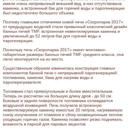
имели очень непривычный внешний вид, в них отсутствовала
каменка, а встроенный бак для горячей воды и парогенерации
был недостаточно большого объема.
Поэтому главными отличиями новой печи «Скоропарка 2017»
от предыдущих моделей стали привычный классический дизайн
банных печей TMF, встроенная невентилируемая каменка и
увеличенный до 52 литров бак для горячей воды и
парогенерации.
Поскольку печь «Скоропарка 2017» имеет монтажно-
габаритные размеры банных печей TMF среднего класса, она
легко монтируется на их место.
Существенным образом изменилась конструкция главных
компонентов банной печи с непрерывной парогенерацией:
топливника, каменки, бака для нагрева воды и
пароперегревателя.
Топливник стал прямоугольным и более вместительным.
Теперь он рассчитан на большую длину дров - до 50 см.
Боковые и задняя поверхности топливника охлаждаются
воздушной конвекцией. Печь получила встроенную
невентилируемую каменку емкостью 20 литров, нагреваемую
снизу излучением от пламени и сбоку конвекционным теплом
уходящих горячих газов. Каменка позволяет резко поднимать
влажность в парной для паровых акцентов.