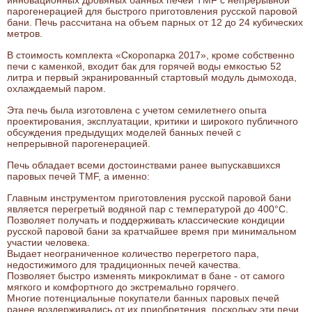
парогенерацией для быстрого приготовления русской паровой
бани. Печь рассчитана на объем парных от 12 до 24 кубических
метров.
В стоимость комплекта «Скоропарка 2017», кроме собственно
печи с каменкой, входит бак для горячей воды емкостью 52
литра и первый экранированный стартовый модуль дымохода,
охлаждаемый паром.
Эта печь была изготовлена с учетом семилетнего опыта
проектирования, эксплуатации, критики и широкого публичного
обсуждения предыдущих моделей банных печей с
непрерывной парогенерацией.
Печь обладает всеми достоинствами ранее выпускавшихся
паровых печей TMF, а именно:
Главным инструментом приготовления русской паровой бани
является перегретый водяной пар с температурой до 400°С.
Позволяет получать и поддерживать классические кондиции
русской паровой бани за кратчайшее время при минимальном
участии человека.
Выдает неограниченное количество перегретого пара,
недостижимого для традиционных печей качества.
Позволяет быстро изменять микроклимат в бане - от самого
мягкого и комфортного до экстремально горячего.
Многие потенциальные покупатели банных паровых печей
ранее воздерживались от их приобретения, поскольку эти печи