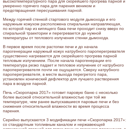
высокотемпературного пара для скорейшего прогрева парной и
умеренно горячего пара для парения веником и
предотвращения пересушивания парной.
Между горячей стенкой стартового модуля дымохода и его
наружным кожухом расположена спиральная направляющая,
по которой пар из кипящего бака печи проходит снизу вверх по
спиральной траектории и перегревается до нужной
температуры от теплового излучения стенки дымохода.
В первое время после растопки печи и до начала
парогенерации наружный кожух натрубного пароперегревателя
существенно нагревается для скорейшего прогрева парной
тепловым излучением. После начала парогенерации его
температура резко падает и тепловое излучение от натрубного
пароперегревателя почти не ощущается. Сверху натрубного
пароперегревателя, в месте выхода перегретого пара,
установлен конический дефлектор для лучшего растворения
пара в воздухе парной.
Печь «Скоропарка 2017» готовит паровую баню с несколько
более высокой относительной влажностью при той же
температуре, чем ранее выпускавшиеся паровые печи и без
снижения относительной влажности во время процесса
парения.
Серийно выпускаются 3 модификации печи «Скоропарка 2017»:
со стандартным топливным каналом и нержавеющей
остекленной дверцей для топки печи из смежного помещения, с