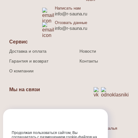
Написать нам
info@r-sauna.ru
Отозвать данные
info@r-sauna.ru
Сервис
Доставка и оплата
Новости
Гарантия и возврат
Контакты
О компании
Мы на связи
Способ оплаты
Наличный и безналичный расчет.
Индивидуальный предприниматель Людина Наталья
Валерьевна
Продолжая пользоваться сайтом, Вы
соглашаетесь с размещением cookie-файлов на
ИНН
:301710573800