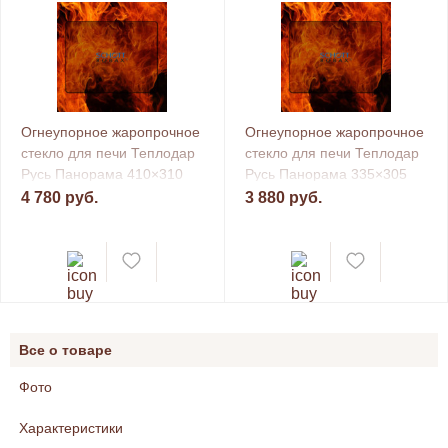
Огнеупорное жаропрочное
Огнеупорное жаропрочное
стекло для печи Теплодар
стекло для печи Теплодар
Русь Панорама 410×310
Русь Панорама 335×305
мм
мм
4 780 руб.
3 880 руб.
Все о товаре
Фото
Характеристики