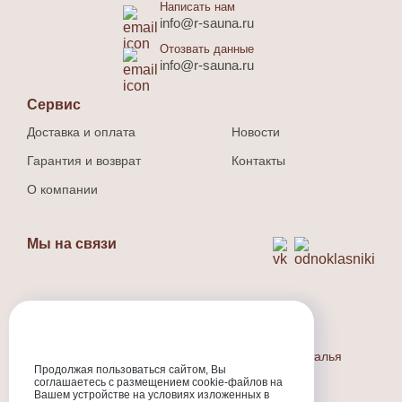
Написать нам
info@r-sauna.ru
Отозвать данные
info@r-sauna.ru
Сервис
Доставка и оплата
Новости
Гарантия и возврат
Контакты
О компании
Мы на связи
Способ оплаты
Наличный и безналичный расчет.
Индивидуальный предприниматель Людина Наталья
Валерьевна
Продолжая пользоваться сайтом, Вы
соглашаетесь с размещением cookie-файлов на
ИНН
:301710573800
Вашем устройстве на условиях изложенных в
ОГРНИП
:324774600318231