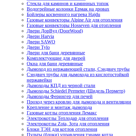
Стекла для каминов и каминных топок
Водогрейные колонки Ермак на дровах
Бойлеры косвенного нагрева Hajdu
Газовые конвекторы Alpine Air для отопления
Газовые конвекторы Hosseven для отопления
Двери ДорВуд (DoorWood)
Двери Harvia
Двери SAWO
Двери Tylo
Двери для бани деревянные
Комплектующие для дверей
Окна для бани деревянные
Дымоход из нержавеющей стали, Сэндвич трубы
Сэндвич трубы для дымохода из кислотостойкой
нержавейки
Дымоходы КПД из черной стали
Дымоходы Schiedel Permeter (Шидель Перметр)
Дымоходы Ферингер для печей
Проход через кровлю для дымохода и вентиляции
Крепление и монтаж дымохода
Газовые котлы отопления Лемакс
Электрокотлы Теплодар для отопления
Электрокотлы Zota, Зота для отопления
Блоки ТЭН для котлов отопления
Пульты (блоки) управления тэнами котла