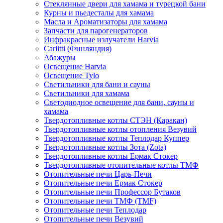
Стеклянные двери для хамама и турецкой бани
Курны и пьедесталы для хамама
Масла и Ароматизаторы для хамама
Запчасти для парогенераторов
Инфракрасные излучатели Harvia
Cariitti (Финляндия)
Абажуры
Освещение Harvia
Освещение Tylo
Светильники для бани и сауны
Светильники для хамама
Светодиодное освещение для бани, сауны и
хамама
Твердотопливные котлы СТЭН (Каракан)
Твердотопливные котлы отопления Везувий
Твердотопливные котлы Теплодар Куппер
Твердотопливные котлы Зота (Zota)
Твердотопливные котлы Ермак Стокер
Твердотопливные отопительные котлы ТМФ
Отопительные печи Царь-Печи
Отопительные печи Ермак Стокер
Отопительные печи Профессор Бутаков
Отопительные печи ТМФ (TMF)
Отопительные печи Теплодар
Отопительные печи Везувий