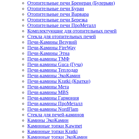
Отопительные печи Бренеран (Булерьян)
Отопительные печи Буран
Отопительные печи Варвара
Отопительные печи Березка
Отопительные печи ПроМеталл
Комплектующие для отопительных печей
Стекла для отопительных печей
Печи-Камины Везувий
Печи-Камины FireWay
Печи-Камины Этна
Печи-камины ТМФ
Печи-камины Guca (Гуча)
Печи-камины Теплодар
Печи-камины ЭкоКамин
Печи-камины Kratki (Кратки)
Печи-камины Мета
Печи-камины MBS
Печи-камины Гармония
Печи-камины ПроМеталл
Печи-камины NordFlam
Стекла для печей-каминов
Камины ЭкоКамин
Каминные топки Kawmet
Каминные топки Kratki
Каминные топки ЭкоКамин