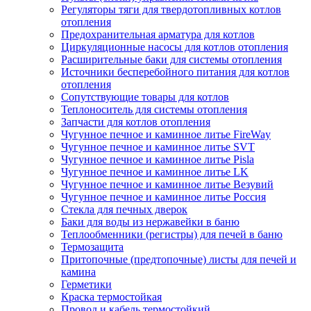
Регуляторы тяги для твердотопливных котлов
отопления
Предохранительная арматура для котлов
Циркуляционные насосы для котлов отопления
Расширительные баки для системы отопления
Источники бесперебойного питания для котлов
отопления
Сопутствующие товары для котлов
Теплоноситель для системы отопления
Запчасти для котлов отопления
Чугунное печное и каминное литье FireWay
Чугунное печное и каминное литье SVT
Чугунное печное и каминное литье Pisla
Чугунное печное и каминное литье LK
Чугунное печное и каминное литье Везувий
Чугунное печное и каминное литье Россия
Стекла для печных дверок
Баки для воды из нержавейки в баню
Теплообменники (регистры) для печей в баню
Термозащита
Притопочные (предтопочные) листы для печей и
камина
Герметики
Краска термостойкая
Провод и кабель термостойкий