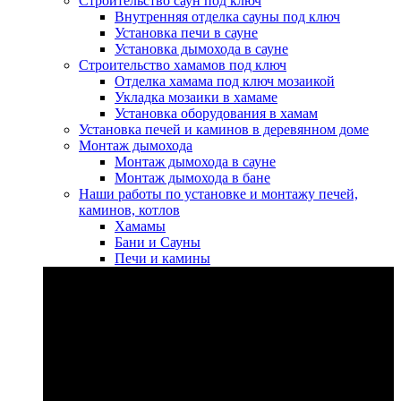
Строительство саун под ключ
Внутренняя отделка сауны под ключ
Установка печи в сауне
Установка дымохода в сауне
Строительство хамамов под ключ
Отделка хамама под ключ мозаикой
Укладка мозаики в хамаме
Установка оборудования в хамам
Установка печей и каминов в деревянном доме
Монтаж дымохода
Монтаж дымохода в сауне
Монтаж дымохода в бане
Наши работы по установке и монтажу печей,
каминов, котлов
Хамамы
Бани и Сауны
Печи и камины