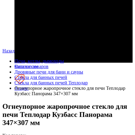
Назад
Печи, котлы, дымоходы
Оптовикам
Каталог товаров
Дровяные печи для бани и сауны
Стекла для банных печей
Стекла для банных печей Теплодар
Акции
Огнеупорное жаропрочное стекло для печи Теплодар
Кузбасс Панорама 347×307 мм
Огнеупорное жаропрочное стекло для
печи Теплодар Кузбасс Панорама
347×307 мм