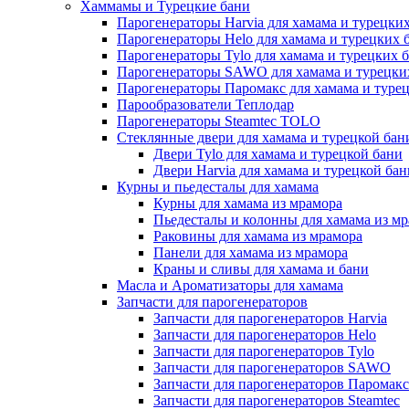
Хаммамы и Турецкие бани
Парогенераторы Harvia для хамама и турецких
Парогенераторы Helo для хамама и турецких 
Парогенераторы Tylo для хамама и турецких 
Парогенераторы SAWO для хамама и турецки
Парогенераторы Паромакс для хамама и туре
Парообразователи Теплодар
Парогенераторы Steamtec TOLO
Стеклянные двери для хамама и турецкой бан
Двери Tylo для хамама и турецкой бани
Двери Harvia для хамама и турецкой бан
Курны и пьедесталы для хамама
Курны для хамама из мрамора
Пьедесталы и колонны для хамама из м
Раковины для хамама из мрамора
Панели для хамама из мрамора
Краны и сливы для хамама и бани
Масла и Ароматизаторы для хамама
Запчасти для парогенераторов
Запчасти для парогенераторов Harvia
Запчасти для парогенераторов Helo
Запчасти для парогенераторов Tylo
Запчасти для парогенераторов SAWO
Запчасти для парогенераторов Паромакс
Запчасти для парогенераторов Steamtec