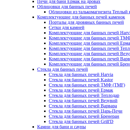
Печи для бани Ермак на дровах
Облицовки для банных печей
Облицовки из талькомагнезита Теплый 
Комплектующие для банных печей каменок
Порталы для дровяных банных печей
Сетки для камней
Комплектующие для банных печей Harv
Комплектующие для банных печей ТМ
Комплектующие для банных печей Ерм
Комплектующие для банных печей Тепл
Комплектующие для банных печей Везу
Комплектующие для банных печей Варв
Комплектующие для банных печей Брен
Стекла для банных печей
Стекла для банных печей Harvia
Стекла для банных печей Kastor
Стекла для банных печей ТМФ (TMF)
Стекла для банных печей Ермак
Стекла для банных печей Теплодар
Стекла для банных печей Везувий
Стекла для банных печей Варвара
Стекла для банных печей Царь-Печи
Стекла для банных печей Бренеран
Стекла для банных печей Grill'D
Камни для бани и сауны