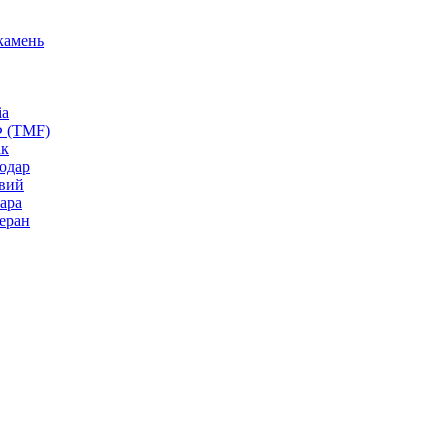
камень
ia
Ф (TMF)
ак
одар
вий
ара
еран