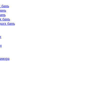
 бань
бань
бань
х бань
цких бань
и
и
рамора