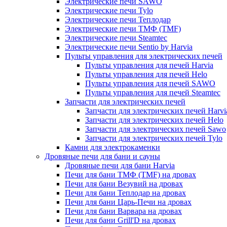
Электрические печи SAWO
Электрические печи Tylo
Электрические печи Теплодар
Электрические печи ТМФ (TMF)
Электрические печи Steamtec
Электрические печи Sentio by Harvia
Пульты управления для электрических печей
Пульты управления для печей Harvia
Пульты управления для печей Helo
Пульты управления для печей SAWO
Пульты управления для печей Steamtec
Запчасти для электрических печей
Запчасти для электрических печей Harvi
Запчасти для электрических печей Helo
Запчасти для электрических печей Sawo
Запчасти для электрических печей Tylo
Камни для электрокаменки
Дровяные печи для бани и сауны
Дровяные печи для бани Harvia
Печи для бани ТМФ (TMF) на дровах
Печи для бани Везувий на дровах
Печи для бани Теплодар на дровах
Печи для бани Царь-Печи на дровах
Печи для бани Варвара на дровах
Печи для бани Grill'D на дровах