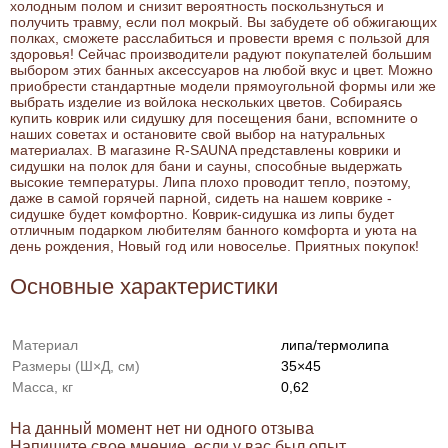
холодным полом и снизит вероятность поскользнуться и
получить травму, если пол мокрый. Вы забудете об обжигающих
полках, сможете расслабиться и провести время с пользой для
здоровья! Сейчас производители радуют покупателей большим
выбором этих банных аксессуаров на любой вкус и цвет. Можно
приобрести стандартные модели прямоугольной формы или же
выбрать изделие из войлока нескольких цветов. Собираясь
купить коврик или сидушку для посещения бани, вспомните о
наших советах и остановите свой выбор на натуральных
материалах. В магазине R-SAUNA представлены коврики и
сидушки на полок для бани и сауны, способные выдержать
высокие температуры. Липа плохо проводит тепло, поэтому,
даже в самой горячей парной, сидеть на нашем коврике -
сидушке будет комфортно. Коврик-сидушка из липы будет
отличным подарком любителям банного комфорта и уюта на
день рождения, Новый год или новоселье. Приятных покупок!
Основные характеристики
Материал
липа/термолипа
Размеры (Ш×Д, см)
35×45
Масса, кг
0,62
На данный момент нет ни одного отзыва
Напишите свое мнение, если у вас был опыт