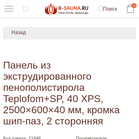
0
Назад
Панель из
экструдированного
пенополистирола
Teplofom+SP, 40 XPS,
2500×600×40 мм, кромка
шип-паз, 2 сторонняя
Код товара:
21846
Производитель: