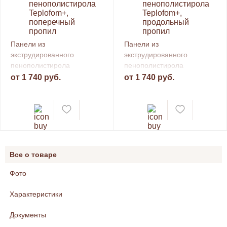
Панели из
Панели из
экструдированного
экструдированного
пенополистирола
пенополистирола
Teplofom+, поперечный
Teplofom+, продольный
от 1 740 руб.
от 1 740 руб.
пропил
пропил
Все о товаре
Фото
Характеристики
Документы