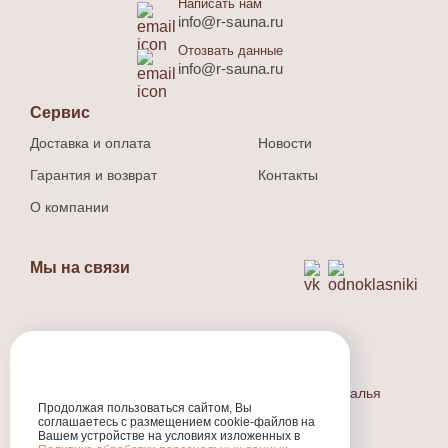
Написать нам
info@r-sauna.ru
Отозвать данные
info@r-sauna.ru
Сервис
Доставка и оплата
Новости
Гарантия и возврат
Контакты
О компании
Мы на связи
Способ оплаты
Наличный и безналичный расчет.
Индивидуальный предприниматель Людина Наталья
Продолжая пользоваться сайтом, Вы
Валерьевна
соглашаетесь с размещением cookie-файлов на
ИНН
:301710573800
Вашем устройстве на условиях изложенных в
ОГРНИП
:324774600318231