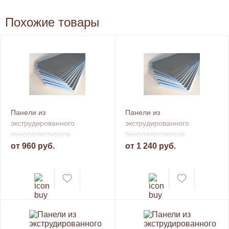
Похожие товары
Панели из
Панели из
экструдированного
экструдированного
пенополистирола
пенополистирола
Teplofom+, 1 сторонние
Teplofom+, 2 сторонние
от 960 руб.
от 1 240 руб.