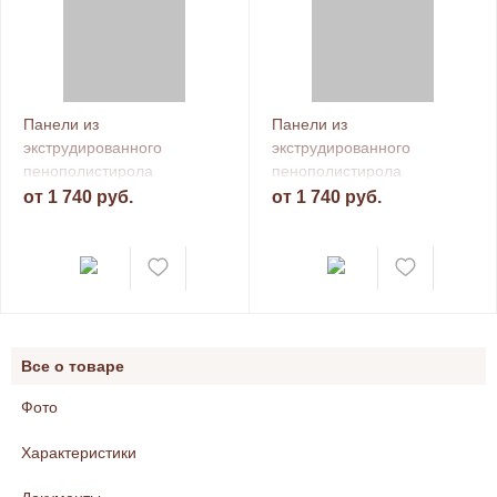
Панели из
Панели из
экструдированного
экструдированного
пенополистирола
пенополистирола
Teplofom+, поперечный
Teplofom+, продольный
от 1 740 руб.
от 1 740 руб.
пропил
пропил
Все о товаре
Фото
Характеристики