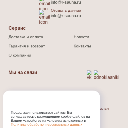
info@r-sauna.ru
Отозвать данные
info@r-sauna.ru
Сервис
Доставка и оплата
Новости
Гарантия и возврат
Контакты
О компании
Мы на связи
Способ оплаты
Наличный и безналичный расчет.
Индивидуальный предприниматель Людина Наталья
Валерьевна
Продолжая пользоваться сайтом, Вы
соглашаетесь с размещением cookie-файлов на
ИНН
:301710573800
Вашем устройстве на условиях изложенных в
ОГРНИП
:324774600318231
Политике обработки персональных данных