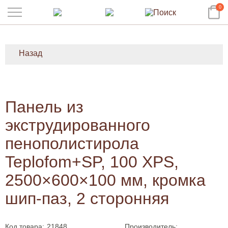
0
Назад
Панель из
экструдированного
пенополистирола
Teplofom+SP, 100 XPS,
2500×600×100 мм, кромка
шип-паз, 2 сторонняя
Код товара:
21848
Производитель: