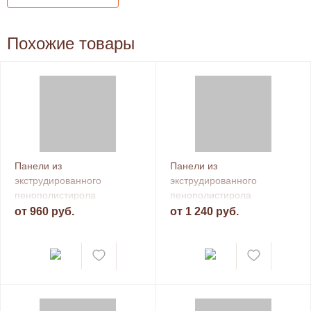
Похожие товары
Панели из
Панели из
экструдированного
экструдированного
пенополистирола
пенополистирола
Teplofom+, 1 сторонние
Teplofom+, 2 сторонние
от 960 руб.
от 1 240 руб.