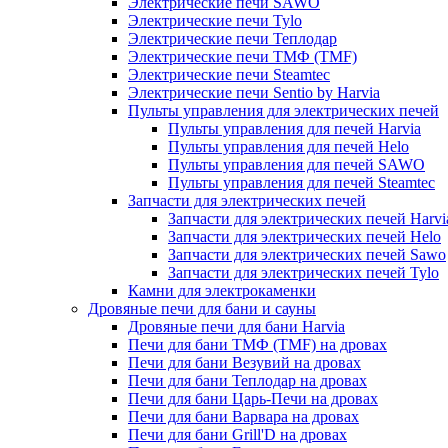
Электрические печи SAWO
Электрические печи Tylo
Электрические печи Теплодар
Электрические печи ТМФ (TMF)
Электрические печи Steamtec
Электрические печи Sentio by Harvia
Пульты управления для электрических печей
Пульты управления для печей Harvia
Пульты управления для печей Helo
Пульты управления для печей SAWO
Пульты управления для печей Steamtec
Запчасти для электрических печей
Запчасти для электрических печей Harvi
Запчасти для электрических печей Helo
Запчасти для электрических печей Sawo
Запчасти для электрических печей Tylo
Камни для электрокаменки
Дровяные печи для бани и сауны
Дровяные печи для бани Harvia
Печи для бани ТМФ (TMF) на дровах
Печи для бани Везувий на дровах
Печи для бани Теплодар на дровах
Печи для бани Царь-Печи на дровах
Печи для бани Варвара на дровах
Печи для бани Grill'D на дровах