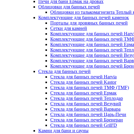
Печи для бани Ермак на дровах
Облицовки для банных печей
Облицовки из талькомагнезита Теплый 
Комплектующие для банных печей каменок
Порталы для дровяных банных печей
Сетки для камней
Комплектующие для банных печей Harv
Комплектующие для банных печей ТМ
Комплектующие для банных печей Ерм
Комплектующие для банных печей Тепл
Комплектующие для банных печей Везу
Комплектующие для банных печей Варв
Комплектующие для банных печей Брен
Стекла для банных печей
Стекла для банных печей Harvia
Стекла для банных печей Kastor
Стекла для банных печей ТМФ (TMF)
Стекла для банных печей Ермак
Стекла для банных печей Теплодар
Стекла для банных печей Везувий
Стекла для банных печей Варвара
Стекла для банных печей Царь-Печи
Стекла для банных печей Бренеран
Стекла для банных печей Grill'D
Камни для бани и сауны