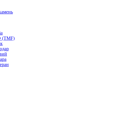
камень
ia
Ф (TMF)
ак
одар
вий
ара
еран