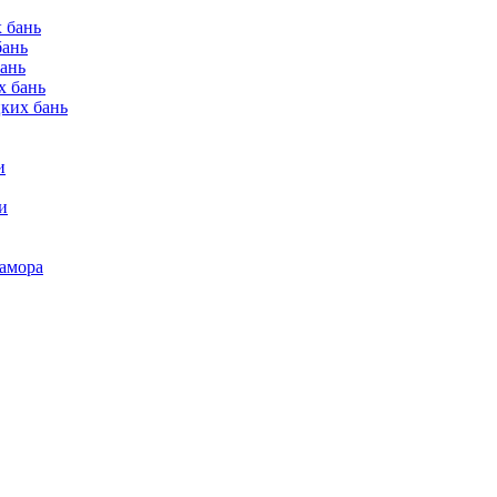
 бань
бань
бань
х бань
цких бань
и
и
рамора