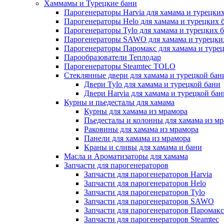
Хаммамы и Турецкие бани
Парогенераторы Harvia для хамама и турецких
Парогенераторы Helo для хамама и турецких 
Парогенераторы Tylo для хамама и турецких 
Парогенераторы SAWO для хамама и турецки
Парогенераторы Паромакс для хамама и туре
Парообразователи Теплодар
Парогенераторы Steamtec TOLO
Стеклянные двери для хамама и турецкой бан
Двери Tylo для хамама и турецкой бани
Двери Harvia для хамама и турецкой бан
Курны и пьедесталы для хамама
Курны для хамама из мрамора
Пьедесталы и колонны для хамама из м
Раковины для хамама из мрамора
Панели для хамама из мрамора
Краны и сливы для хамама и бани
Масла и Ароматизаторы для хамама
Запчасти для парогенераторов
Запчасти для парогенераторов Harvia
Запчасти для парогенераторов Helo
Запчасти для парогенераторов Tylo
Запчасти для парогенераторов SAWO
Запчасти для парогенераторов Паромакс
Запчасти для парогенераторов Steamtec