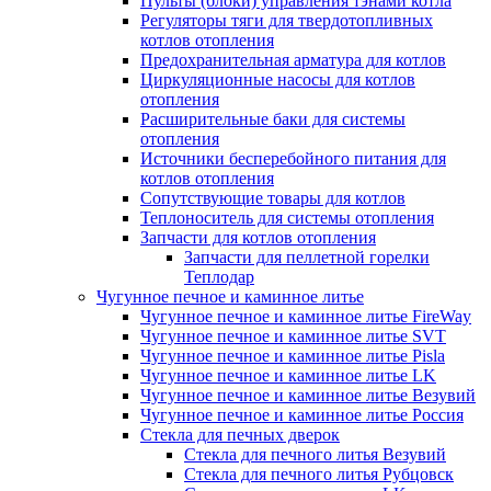
Пульты (блоки) управления тэнами котла
Регуляторы тяги для твердотопливных
котлов отопления
Предохранительная арматура для котлов
Циркуляционные насосы для котлов
отопления
Расширительные баки для системы
отопления
Источники бесперебойного питания для
котлов отопления
Сопутствующие товары для котлов
Теплоноситель для системы отопления
Запчасти для котлов отопления
Запчасти для пеллетной горелки
Теплодар
Чугунное печное и каминное литье
Чугунное печное и каминное литье FireWay
Чугунное печное и каминное литье SVT
Чугунное печное и каминное литье Pisla
Чугунное печное и каминное литье LK
Чугунное печное и каминное литье Везувий
Чугунное печное и каминное литье Россия
Стекла для печных дверок
Стекла для печного литья Везувий
Стекла для печного литья Рубцовск