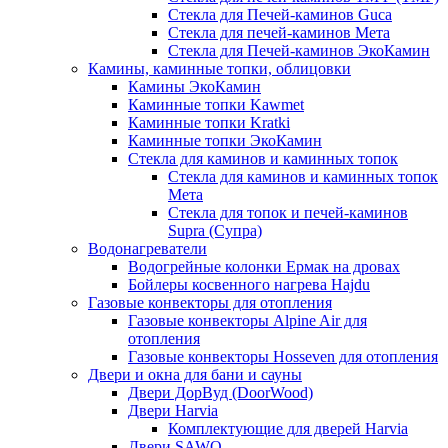
Стекла для Печей-каминов Guca
Стекла для печей-каминов Мета
Стекла для Печей-каминов ЭкоКамин
Камины, каминные топки, облицовки
Камины ЭкоКамин
Каминные топки Kawmet
Каминные топки Kratki
Каминные топки ЭкоКамин
Стекла для каминов и каминных топок
Стекла для каминов и каминных топок
Мета
Стекла для топок и печей-каминов
Supra (Супра)
Водонагреватели
Водогрейные колонки Ермак на дровах
Бойлеры косвенного нагрева Hajdu
Газовые конвекторы для отопления
Газовые конвекторы Alpine Air для
отопления
Газовые конвекторы Hosseven для отопления
Двери и окна для бани и сауны
Двери ДорВуд (DoorWood)
Двери Harvia
Комплектующие для дверей Harvia
Двери SAWO