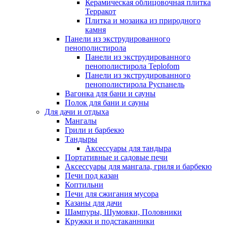
Керамическая облицовочная плитка
Терракот
Плитка и мозаика из природного
камня
Панели из экструдированного
пенополистирола
Панели из экструдированного
пенополистирола Teplofom
Панели из экструдированного
пенополистирола Руспанель
Вагонка для бани и сауны
Полок для бани и сауны
Для дачи и отдыха
Мангалы
Грили и барбекю
Тандыры
Аксессуары для тандыра
Портативные и садовые печи
Аксессуары для мангала, гриля и барбекю
Печи под казан
Коптильни
Печи для сжигания мусора
Казаны для дачи
Шампуры, Шумовки, Половники
Кружки и подстаканники