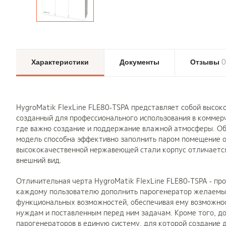
0
Характеристики
Документы
Отзывы
HygroMatik FlexLine FLE80-TSPA представляет собой высо
созданный для профессионального использования в коммерч
где важно создание и поддержание влажной атмосферы. Об
модель способна эффективно заполнить паром помещение о
высококачественной нержавеющей стали корпус отличается
внешний вид.
Отличительная черта HygroMatik FlexLine FLE80-TSPA - пр
каждому пользователю дополнить парогенератор желаемы
функциональных возможностей, обеспечивая ему возможнос
нуждам и поставленным перед ним задачам. Кроме того, д
парогенераторов в единую систему, для которой создание д