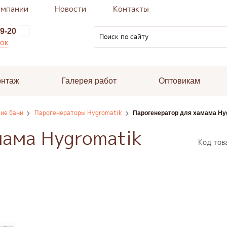
омпании
Новости
Контакты
9-20
нок
онтаж
Галерея работ
Оптовикам
ие бани
Парогенераторы Hygromatik
Парогенератор для хамама Hyg
мама Hygromatik
Код тов