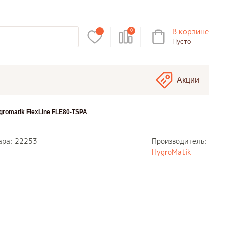
В корзине
0
Пусто
Акции
romatik FlexLine FLE80-TSPA
ара:
22253
Производитель:
HygroMatik