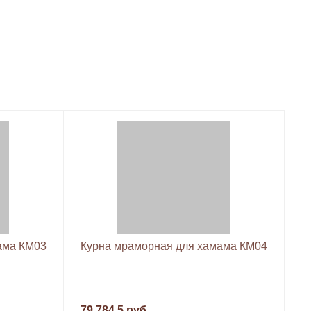
ама КМ03
Курна мраморная для хамама КМ04
79 784.5 руб.