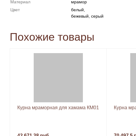
Материал
мрамор
Цвет
белый,
бежевый, серый
Похожие товары
Курна мраморная для хамама КМ01
Курна мр
42 671.38 руб.
70 497.5 