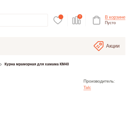
В корзине
0
Пусто
Акции
Курна мраморная для хамама КМ40
Производитель:
Talc