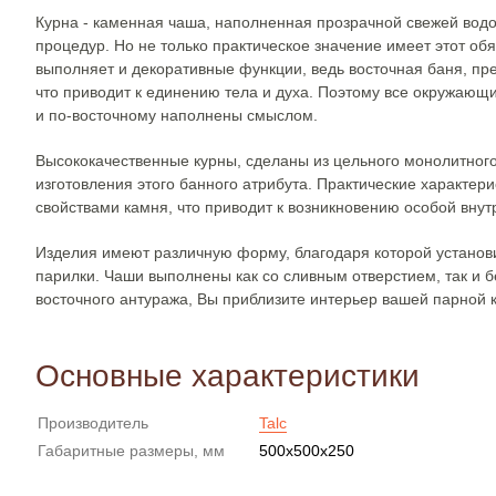
Курна - каменная чаша, наполненная прозрачной свежей вод
процедур. Но не только практическое значение имеет этот об
выполняет и декоративные функции, ведь восточная баня, пре
что приводит к единению тела и духа. Поэтому все окружаю
и по-восточному наполнены смыслом.
Высококачественные курны, сделаны из цельного монолитного
изготовления этого банного атрибута. Практические характе
свойствами камня, что приводит к возникновению особой вну
Изделия имеют различную форму, благодаря которой установит
парилки. Чаши выполнены как со сливным отверстием, так и б
восточного антуража, Вы приблизите интерьер вашей парной
Основные характеристики
Производитель
Talc
Габаритные размеры, мм
500х500х250