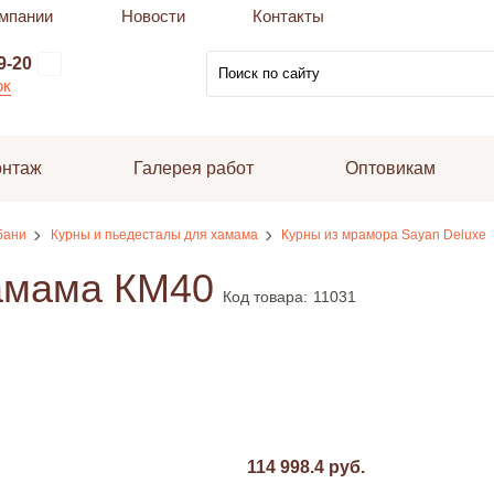
мпании
Новости
Контакты
9-20
ок
онтаж
Галерея работ
Оптовикам
бани
Курны и пьедесталы для хамама
Курны из мрамора Sayan Deluxe
амама КМ40
Код товара:
11031
114 998.4 руб.