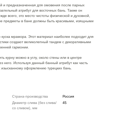
ой и предназначенная для омовения после парных
язательный атрибут для восточных бань. Также он
жде всего, это место чистоты физической и духовной,
щие предметы в бане должны быть красивыми, изящными
 куска мрамора. Этот материал наиболее подходит для
ристики создают великолепный тандем с декоративными
тренней гармонии.
ь курну можно в углу, около стены или в центре
ез него. Используя данный банный атрибут как часть
 к изысканному оформлению турецких бань.
Страна-производства
Россия
Диаметр слива (без слива/
45
со сливом), мм