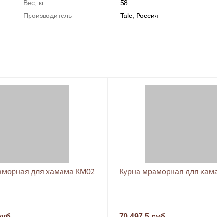
Вес, кг
58
Производитель
Talc, Россия
аморная для хамама КМ02
Курна мраморная для хам
руб.
70 497.5 руб.