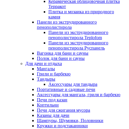
Керамическая облицовочная плитка
Терракот
Плитка и мозаика из природного
камня
Панели из экструдированного
пенополистирола
Панели из экструдированного
пенополистирола Teplofom
Панели из экструдированного
пенополистирола Руспанель
Вагонка для бани и сауны
Полок для бани и сауны
Для дачи и отдыха
Мангалы
Грили и барбекю
Тандыры
Аксессуары для тандыра
Портативные и садовые печи
Аксессуары для мангала, гриля и барбекю
Печи под казан
Коптильни
Печи для сжигания мусора
Казаны для дачи
Шампуры, Шумовки, Половники
Кружки и подстаканники