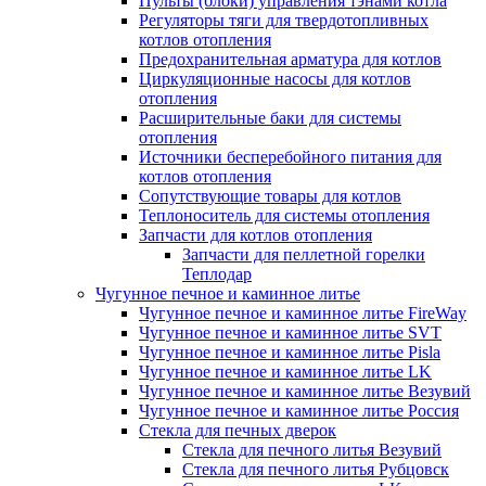
Пульты (блоки) управления тэнами котла
Регуляторы тяги для твердотопливных
котлов отопления
Предохранительная арматура для котлов
Циркуляционные насосы для котлов
отопления
Расширительные баки для системы
отопления
Источники бесперебойного питания для
котлов отопления
Сопутствующие товары для котлов
Теплоноситель для системы отопления
Запчасти для котлов отопления
Запчасти для пеллетной горелки
Теплодар
Чугунное печное и каминное литье
Чугунное печное и каминное литье FireWay
Чугунное печное и каминное литье SVT
Чугунное печное и каминное литье Pisla
Чугунное печное и каминное литье LK
Чугунное печное и каминное литье Везувий
Чугунное печное и каминное литье Россия
Стекла для печных дверок
Стекла для печного литья Везувий
Стекла для печного литья Рубцовск