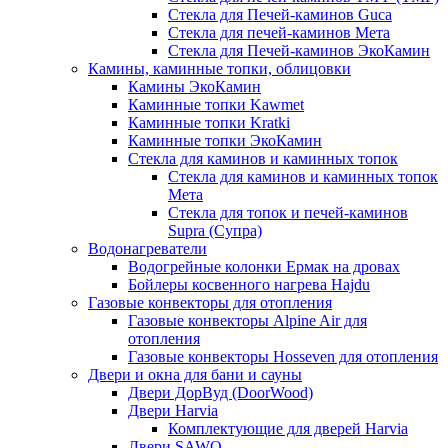
Стекла для Печей-каминов Guca
Стекла для печей-каминов Мета
Стекла для Печей-каминов ЭкоКамин
Камины, каминные топки, облицовки
Камины ЭкоКамин
Каминные топки Kawmet
Каминные топки Kratki
Каминные топки ЭкоКамин
Стекла для каминов и каминных топок
Стекла для каминов и каминных топок
Мета
Стекла для топок и печей-каминов
Supra (Супра)
Водонагреватели
Водогрейные колонки Ермак на дровах
Бойлеры косвенного нагрева Hajdu
Газовые конвекторы для отопления
Газовые конвекторы Alpine Air для
отопления
Газовые конвекторы Hosseven для отопления
Двери и окна для бани и сауны
Двери ДорВуд (DoorWood)
Двери Harvia
Комплектующие для дверей Harvia
Двери SAWO