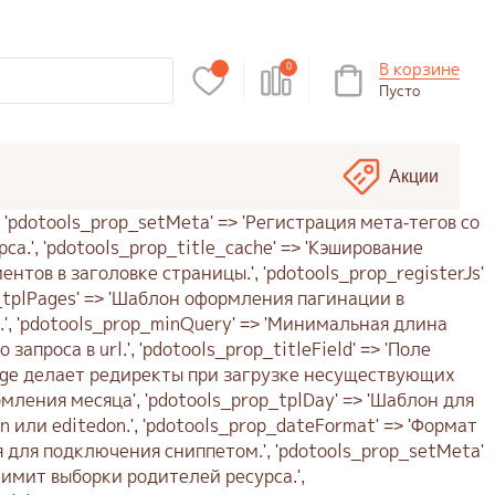
В корзине
0
Пусто
Акции
ls_prop_tplPages' => 'Шаблон оформления пагинации в заголовке страницы.', 'pdotools_prop_tplSearch' => 'Шаблон оформления поискового запроса в заголовке страницы.', 'pdotools_prop_minQuery' => 'Минимальная длина поискового запроса для вывода в заголовке страницы.', 'pdotools_prop_queryVarKey' => 'Имя переменной поискового запроса в url.', 'pdotools_prop_titleField' => 'Поле текущего ресурса для вывода в заголовке страницы.', 'pdotools_prop_strictMode' => 'Строгий режим работы. pdoPage делает редиректы при загрузке несуществующих страниц.', 'pdotools_prop_tplYear' => 'Шаблон для оформления года', 'pdotools_prop_tplMonth' => 'Шаблон для оформления месяца', 'pdotools_prop_tplDay' => 'Шаблон для оформления дня', 'pdotools_prop_dateField' => 'Поле ресурса для получения даты документа: createdon, publishedon или editedon.', 'pdotools_prop_dateFormat' => 'Формат даты для функции strftime()', );�ия сниппетом.', 'pdotools_prop_frontend_css' => 'Ссылка на css стили оформления для подключения сниппетом.', 'pdotools_prop_setMeta' => 'Регистрация мета-тегов со ссылками на предыдущую и следующую страницу.', 'pdotools_prop_title_limit' => 'Лимит выборки родителей ресурса.', 'pdotools_prop_title_cache' => 'Кэширование выборки родителей ресурса для заголовка страницы.', 'pdotools_prop_title_outputSeparator' => 'Разделитель элементов в заголовке страницы.', 'pdotools_prop_registerJs' => 'Вставить на страницу javascript с переменными для поддержки &ajaxMode сниппета pdoPage.', 'pdotools_prop_tplPages' => 'Шаблон оформления пагинации в заголовке страницы.', 'pdotools_prop_tplSearch' => 'Шаблон оформления поискового запроса в заголовке страницы.', 'pdotools_prop_minQuery' => 'Минимальная длина поискового запроса для вывода в заголовке страницы.', 'pdotools_prop_queryVarKey' => 'Имя переменной поискового запроса в url.', 'pdotools_prop_titleField' => 'Поле текущего ресурса для вывода в заголовке страницы.', 'pdotools_prop_strictMode' => 'Строгий режим работы. pdoPage делает редиректы при загрузке несуществующих страниц.', 'pdotools_prop_tplYear' => 'Шаблон для оформления года', 'pdotools_prop_tplMonth' => 'Шаблон для оформления месяца', 'pdotools_prop_tplDay' => 'Шаблон для оформления дня', 'pdotools_prop_dateField' => 'Поле ресурса для получения даты документа: createdon, publishedon или editedon.', 'pdotools_prop_dateFormat' => 'Формат даты для функции strftime()', );�ия сниппетом.', 'pdotools_prop_frontend_css' => 'Ссылка на css стили оформления для подключения сниппетом.', 'pdotools_prop_setMeta' => 'Регистрация мета-тегов со ссылками на предыдущую и следующую страницу.', 'pdotools_prop_title_limit' => 'Лимит выборки родителей ресурса.', 'pdotools_prop_title_cache' => 'Кэширование выборки родителей ресурса для заголовка страницы.', 'pdotools_prop_title_outputSeparator' => 'Разделитель элементов в заголовке страницы.', 'pdotools_prop_registerJs' => 'Вставить на страницу javascript с переменными для поддержки &ajaxMode сниппета pdoPage.', 'pdotools_prop_tplPages' => 'Шаблон оформления пагинации в заголовке страницы.', 'pdotools_prop_tplSearch' => 'Шаблон оформления поискового запроса в заголовке страницы.', 'pdotools_prop_minQuery' => '