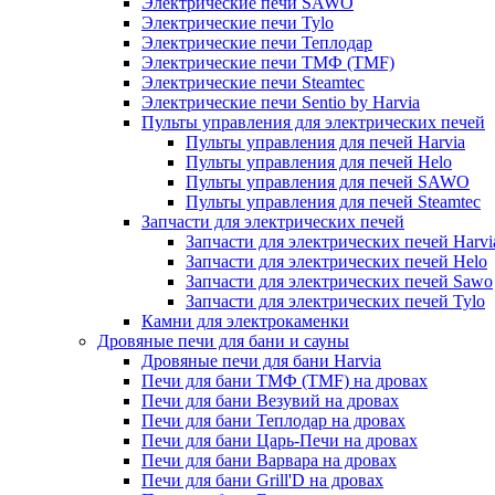
Электрические печи SAWO
Электрические печи Tylo
Электрические печи Теплодар
Электрические печи ТМФ (TMF)
Электрические печи Steamtec
Электрические печи Sentio by Harvia
Пульты управления для электрических печей
Пульты управления для печей Harvia
Пульты управления для печей Helo
Пульты управления для печей SAWO
Пульты управления для печей Steamtec
Запчасти для электрических печей
Запчасти для электрических печей Harvi
Запчасти для электрических печей Helo
Запчасти для электрических печей Sawo
Запчасти для электрических печей Tylo
Камни для электрокаменки
Дровяные печи для бани и сауны
Дровяные печи для бани Harvia
Печи для бани ТМФ (TMF) на дровах
Печи для бани Везувий на дровах
Печи для бани Теплодар на дровах
Печи для бани Царь-Печи на дровах
Печи для бани Варвара на дровах
Печи для бани Grill'D на дровах