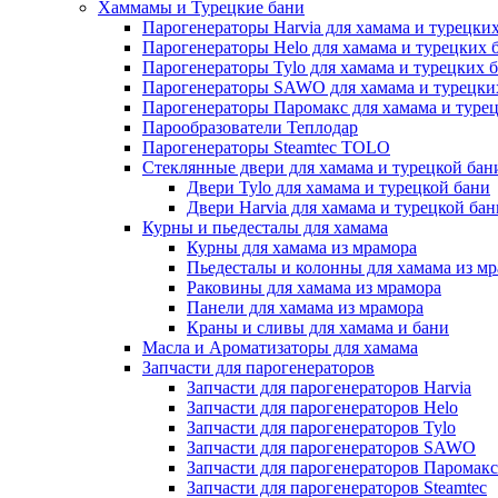
Хаммамы и Турецкие бани
Парогенераторы Harvia для хамама и турецких
Парогенераторы Helo для хамама и турецких 
Парогенераторы Tylo для хамама и турецких 
Парогенераторы SAWO для хамама и турецки
Парогенераторы Паромакс для хамама и туре
Парообразователи Теплодар
Парогенераторы Steamtec TOLO
Стеклянные двери для хамама и турецкой бан
Двери Tylo для хамама и турецкой бани
Двери Harvia для хамама и турецкой бан
Курны и пьедесталы для хамама
Курны для хамама из мрамора
Пьедесталы и колонны для хамама из м
Раковины для хамама из мрамора
Панели для хамама из мрамора
Краны и сливы для хамама и бани
Масла и Ароматизаторы для хамама
Запчасти для парогенераторов
Запчасти для парогенераторов Harvia
Запчасти для парогенераторов Helo
Запчасти для парогенераторов Tylo
Запчасти для парогенераторов SAWO
Запчасти для парогенераторов Паромакс
Запчасти для парогенераторов Steamtec