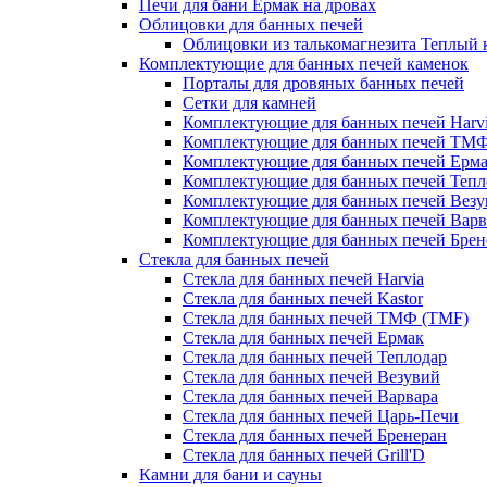
Печи для бани Ермак на дровах
Облицовки для банных печей
Облицовки из талькомагнезита Теплый 
Комплектующие для банных печей каменок
Порталы для дровяных банных печей
Сетки для камней
Комплектующие для банных печей Harv
Комплектующие для банных печей ТМ
Комплектующие для банных печей Ерм
Комплектующие для банных печей Тепл
Комплектующие для банных печей Везу
Комплектующие для банных печей Варв
Комплектующие для банных печей Брен
Стекла для банных печей
Стекла для банных печей Harvia
Стекла для банных печей Kastor
Стекла для банных печей ТМФ (TMF)
Стекла для банных печей Ермак
Стекла для банных печей Теплодар
Стекла для банных печей Везувий
Стекла для банных печей Варвара
Стекла для банных печей Царь-Печи
Стекла для банных печей Бренеран
Стекла для банных печей Grill'D
Камни для бани и сауны