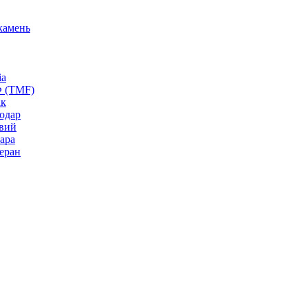
камень
ia
Ф (TMF)
ак
одар
вий
ара
еран