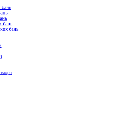
 бань
бань
бань
х бань
цких бань
и
и
рамора