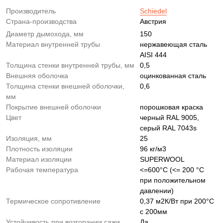
Производитель
Schiedel
Страна-производства
Австрия
Диаметр дымохода, мм
150
Материал внутренней трубы
нержавеющая сталь
AISI 444
Толщина стенки внутренней трубы, мм
0,5
Внешняя оболочка
оцинкованная сталь
Толщина стенки внешней оболочки,
0,6
мм
Покрытие внешней оболочки
порошковая краска
Цвет
черный RAL 9005,
серый RAL 7043s
Изоляция, мм
25
Плотность изоляции
96 кг/м3
Материал изоляции
SUPERWOOL
Рабочая температура
<=600°C (<= 200 °C
при положительном
давлении)
Термическое сопротивление
0,37 м2К/Вт при 200°С
с 200мм
Устойчивость при возгорании сажи
Да