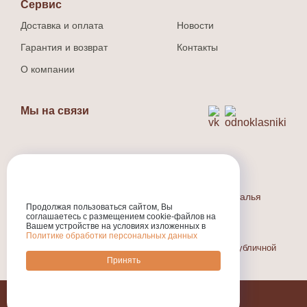
Сервис
Доставка и оплата
Новости
Гарантия и возврат
Контакты
О компании
Мы на связи
Способ оплаты
Наличный и безналичный расчет.
Индивидуальный предприниматель Людина Наталья
Валерьевна
Продолжая пользоваться сайтом, Вы
соглашаетесь с размещением cookie-файлов на
ИНН
:301710573800
Вашем устройстве на условиях изложенных в
ОГРНИП
:324774600318231
Политике обработки персональных данных
Информация, размещенная на сайте, не является публичной
офертой.
Принять
R-sauna.ru Печи, Котлы, Дымоходы ©