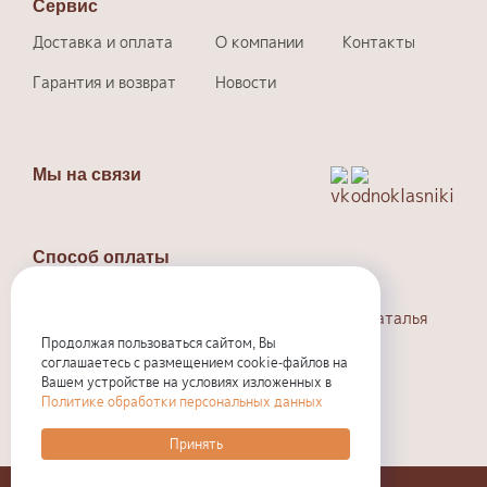
Сервис
Доставка и оплата
О компании
Контакты
Гарантия и возврат
Новости
Мы на связи
Способ оплаты
Наличный и безналичный расчет.
Индивидуальный предприниматель Людина Наталья
Валерьевна
Продолжая пользоваться сайтом, Вы
:301710573800
ИНН
соглашаетесь с размещением cookie-файлов на
:324774600318231
Вашем устройстве на условиях изложенных в
ОГРНИП
Политике обработки персональных данных
Информация, размещенная на сайте, не является
публичной офертой.
Принять