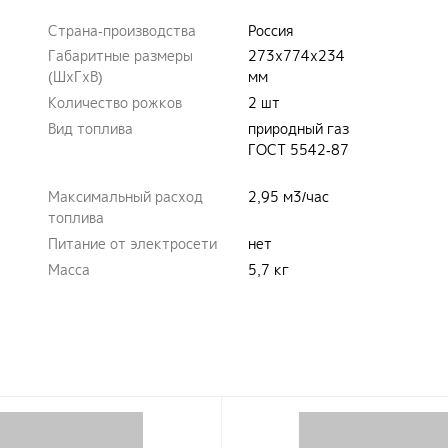
Страна-производства
Россия
Габаритные размеры
273x774x234
(ШxГxВ)
мм
Количество рожков
2 шт
Вид топлива
природный газ
ГОСТ 5542-87
Максимальный расход
2,95 м3/час
топлива
Питание от электросети
нет
Масса
5,7 кг