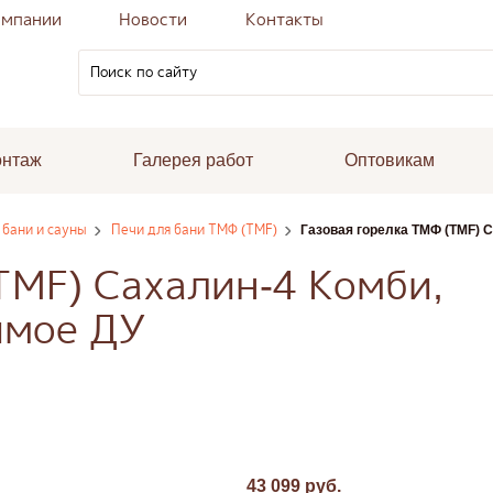
омпании
Новости
Контакты
онтаж
Галерея работ
Оптовикам
 бани и сауны
Печи для бани ТМФ (TMF)
Газовая горелка ТМФ (TMF) С
TMF) Сахалин-4 Комби,
имое ДУ
43 099 руб.