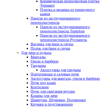
Керамическая облицовочная плитка
Терракот
Плитка и мозаика из природного
камня
Панели из экструдированного
пенополистирола
Панели из экструдированного
пенополистирола Teplofom
Панели из экструдированного
пенополистирола Руспанель
Вагонка для бани и сауны
Полок для бани и сауны
Для дачи и отдыха
Мангалы
Грили и барбекю
Тандыры
Аксессуары для тандыра
Портативные и садовые печи
Аксессуары для мангала, гриля и барбекю
Печи под казан
Коптильни
Печи для сжигания мусора
Казаны для дачи
Шампуры, Шумовки, Половники
Кружки и подстаканники