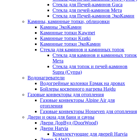
Стекла для Печей-каминов Guca
Стекла для печей-каминов Мета
Стекла для Печей-каминов ЭкоКамин
Камины, каминные топки, облицовки
Камины ЭкоКамин
Каминные топки Kawmet
Каминные топки Kratki
Каминные топки ЭкоКамин
Стекла для каминов и каминных топок
Стекла для каминов и каминных топок
Мета
Стекла для топок и печей-каминов
Supra (Супра)
Водонагреватели
Водогрейные колонки Ермак на дровах
Бойлеры косвенного нагрева Hajdu
Газовые конвекторы для отопления
Газовые конвекторы Alpine Air для
отопления
Газовые конвекторы Hosseven для отопления
Двери и окна для бани и сауны
Двери ДорВуд (DoorWood)
Двери Harvia
Комплектующие для дверей Harvia
Двери SAWO