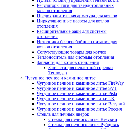
Пульты (блоки) управления тэнами котла
Регуляторы тяги для твердотопливных
котлов отопления
Предохранительная арматура для котлов
Циркуляционные насосы для котлов
отопления
Расширительные баки для системы
отопления
Источники бесперебойного питания для
котлов отопления
Сопутствующие товары для котлов
Теплоноситель для системы отопления
Запчасти для котлов отопления
Запчасти для пеллетной горелки
Теплодар
Чугунное печное и каминное литье
Чугунное печное и каминное литье FireWay
Чугунное печное и каминное литье SVT
Чугунное печное и каминное литье Pisla
Чугунное печное и каминное литье LK
Чугунное печное и каминное литье Везувий
Чугунное печное и каминное литье Россия
Стекла для печных дверок
Стекла для печного литья Везувий
Стекла для печного литья Рубцовск