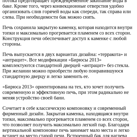
потока предотвращает преждевременное закипание воды в
баке. Кроме того, через конвекционные отверстия удобно
организовать слив горячей воды как спереди, так справа или
слева. При необходимости бак можно снять.
Печь сохранила закрытую каменку, которая находится внутри
топки и максимально прогревается пламенем со всех сторон.
Конструкция печи обеспечивает доступ к каменке с любой
стороны.
Печь выпускается в двух вариантах дизайна: «терракота» и
«антрацит». Все модификации «Бирюсы 2013»
комплектуются стандартной дверцей «антрацит» без стекла.
При желании можно приобрести любую понравившуюся
стандартную дверцу и легко заменить ее.
«Бирюса 2013» ориентирована на тех, кто хочет получить
современную и эффективную печь, при этом радикально не
меняя устройство своей бани.
Сочетает в себе классическую компоновку и современный
фирменный дизайн. Закрытая каменка, находящаяся внутри
топки, максимально прогревается пламенем со всех сторон,
что позволяет получить максимально легкий пар. Благодаря
вертикальной компоновке печь занимает мало места и легко
встанет на место старой печи. Встроенный бак для нагрева