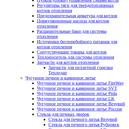
Пульты (блоки) управления тэнами котла
Регуляторы тяги для твердотопливных
котлов отопления
Предохранительная арматура для котлов
Циркуляционные насосы для котлов
отопления
Расширительные баки для системы
отопления
Источники бесперебойного питания для
котлов отопления
Сопутствующие товары для котлов
Теплоноситель для системы отопления
Запчасти для котлов отопления
Запчасти для пеллетной горелки
Теплодар
Чугунное печное и каминное литье
Чугунное печное и каминное литье FireWay
Чугунное печное и каминное литье SVT
Чугунное печное и каминное литье Pisla
Чугунное печное и каминное литье LK
Чугунное печное и каминное литье Везувий
Чугунное печное и каминное литье Россия
Стекла для печных дверок
Стекла для печного литья Везувий
Стекла для печного литья Рубцовск