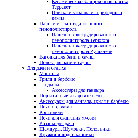
Керамическая облицовочная плитка
Терракот
Плитка и мозаика из природного
камня
Панели из экструдированного
пенополистирола
Панели из экструдированного
пенополистирола Teplofom
Панели из экструдированного
пенополистирола Руспанель
Вагонка для бани и сауны
Полок для бани и сауны
Для дачи и отдыха
Мангалы
Грили и барбекю
Тандыры
Аксессуары для тандыра
Портативные и садовые печи
Аксессуары для мангала, гриля и барбекю
Печи под казан
Коптильни
Печи для сжигания мусора
Казаны для дачи
Шампуры, Шумовки, Половники
Кружки и подстаканники