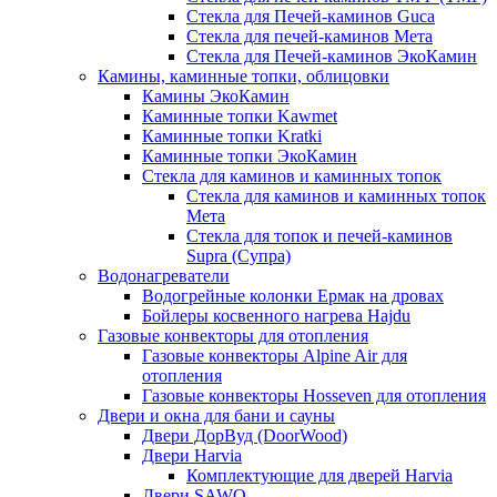
Стекла для Печей-каминов Guca
Стекла для печей-каминов Мета
Стекла для Печей-каминов ЭкоКамин
Камины, каминные топки, облицовки
Камины ЭкоКамин
Каминные топки Kawmet
Каминные топки Kratki
Каминные топки ЭкоКамин
Стекла для каминов и каминных топок
Стекла для каминов и каминных топок
Мета
Стекла для топок и печей-каминов
Supra (Супра)
Водонагреватели
Водогрейные колонки Ермак на дровах
Бойлеры косвенного нагрева Hajdu
Газовые конвекторы для отопления
Газовые конвекторы Alpine Air для
отопления
Газовые конвекторы Hosseven для отопления
Двери и окна для бани и сауны
Двери ДорВуд (DoorWood)
Двери Harvia
Комплектующие для дверей Harvia
Двери SAWO